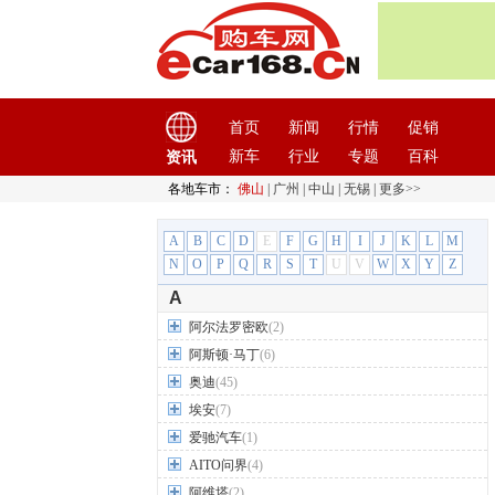
首页
新闻
行情
促销
新车
行业
专题
百科
资讯
各地车市：
佛山
|
广州
|
中山
|
无锡
|
更多>>
A
B
C
D
E
F
G
H
I
J
K
L
M
N
O
P
Q
R
S
T
U
V
W
X
Y
Z
A
阿尔法罗密欧
(2)
阿斯顿·马丁
(6)
奥迪
(45)
埃安
(7)
爱驰汽车
(1)
AITO问界
(4)
阿维塔
(2)