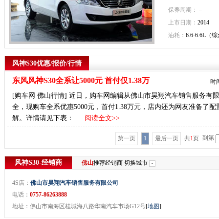
保养周期：
－
上市日期：
2014
油耗：
6.6-6.6L（
风神S30优惠/报价/行情
东风风神S30全系让5000元 首付仅1.38万
时间
[购车网 佛山行情] 近日，购车网编辑从佛山市昊翔汽车销售服务有
全，现购车全系优惠5000元，首付1.38万元，店内还为网友准备
解。详情请见下表： …
阅读全文>>
到第
第一页
1
最后一页
共
1
页
风神S30-经销商
佛山
推荐经销商
切换城市
4S店：
佛山市昊翔汽车销售服务有限公司
电话：
0757-86263888
地址：佛山市南海区桂城海八路华南汽车市场G12号
[
地图
]