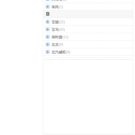
埃尚
(1)
B
宝骏
(22)
宝马
(45)
保时捷
(11)
北京
(9)
北汽威旺
(9)
北汽制造
(7)
奔驰
(63)
奔腾
(15)
本田
(31)
标致
(19)
别克
(24)
宾利
(5)
比亚迪
(56)
布加迪
(1)
北汽昌河
(12)