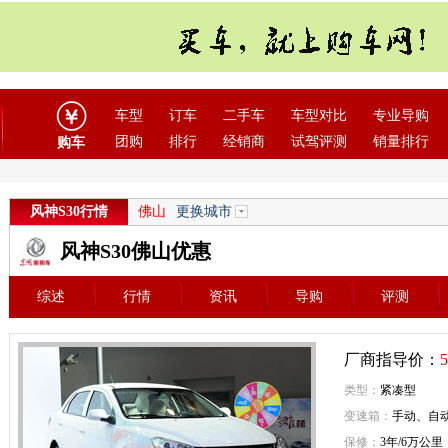
车型
订车
二手车
车型对比
专业导购
团购
排行
经销商
试驾评测
销量排行
购车
风神S30行情
佛山
更换城市
风神S30佛山优惠
综述
行情
资讯
导购
评测
厂商指导价：
5
类型：
紧凑型
变速箱：
手动、自
保修：
3年/6万公里