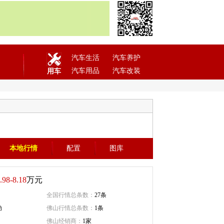
汽车生活
汽车养护
汽车用品
汽车改装
用车
本地行情
配置
图库
.98-8.18
万元
全国行情总条数：
27条
动
佛山行情总条数：
1条
佛山经销商：
1家