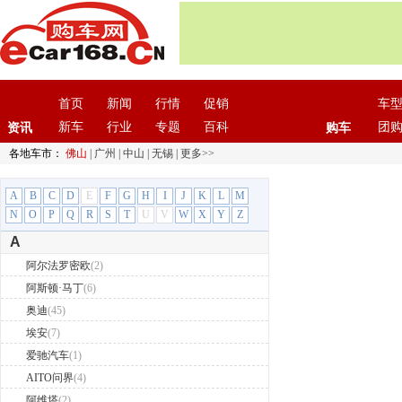
首页
新闻
行情
促销
车
新车
行业
专题
百科
团
资讯
购车
各地车市：
佛山
|
广州
|
中山
|
无锡
|
更多>>
A
B
C
D
E
F
G
H
I
J
K
L
M
N
O
P
Q
R
S
T
U
V
W
X
Y
Z
A
阿尔法罗密欧
(2)
阿斯顿·马丁
(6)
奥迪
(45)
埃安
(7)
爱驰汽车
(1)
AITO问界
(4)
阿维塔
(2)