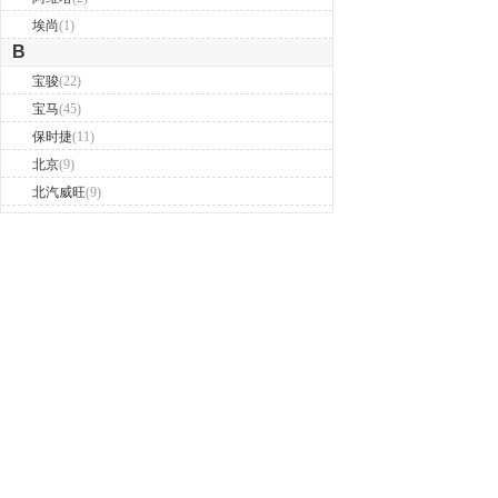
埃尚
(1)
B
宝骏
(22)
宝马
(45)
保时捷
(11)
北京
(9)
北汽威旺
(9)
北汽制造
(7)
奔驰
(63)
奔腾
(15)
本田
(31)
标致
(19)
别克
(24)
宾利
(5)
比亚迪
(56)
布加迪
(1)
北汽昌河
(12)