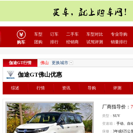
车型
订车
二手车
车型对比
专业导购
团购
排行
经销商
试驾评测
销量排行
购车
伽途GT行情
佛山
更换城市
伽途GT佛山优惠
综述
行情
资讯
导购
评测
厂商指导价：
7
类型：
SUV
变速箱：
手动、自
保修：
3年或6万公