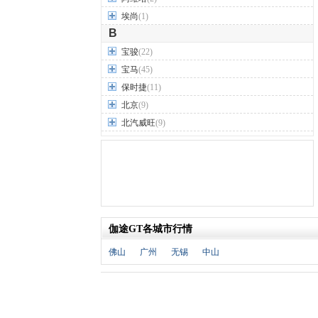
埃尚
(1)
B
宝骏
(22)
宝马
(45)
保时捷
(11)
北京
(9)
北汽威旺
(9)
北汽制造
(7)
奔驰
(63)
奔腾
(15)
本田
(31)
标致
(19)
伽途GT各城市行情
别克
(24)
宾利
(5)
佛山
广州
无锡
中山
比亚迪
(56)
布加迪
(1)
北汽昌河
(12)