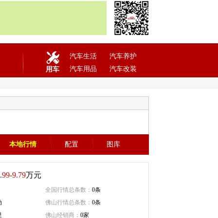
汽车生活
汽车养护
汽车用品
汽车改装
用车
本地行情
配置
图库
.99-9.79
万元
全国行情总条数：
0条
动
佛山行情总条数：
0条
里
佛山经销商：
0家