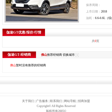
保养周期：
上市日期：
2018
油耗：
6.6-6.6L（
伽途GT优惠/报价/行情
共
0
页
伽途GT-经销商
佛山
推荐经销商
切换城市
佛山
暂时没有推荐的经销商
关于我们
|
广告服务
|
联系我们
|
网站导航
|
招商加盟
Copyright© All Rights Reserved
版权所有2005©