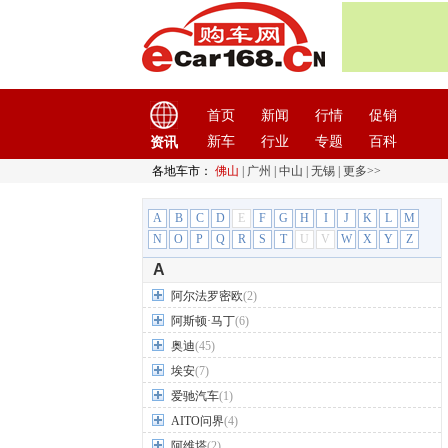
首页
新闻
行情
促销
新车
行业
专题
百科
资讯
各地车市：
佛山
|
广州
|
中山
|
无锡
|
更多>>
A
B
C
D
E
F
G
H
I
J
K
L
M
N
O
P
Q
R
S
T
U
V
W
X
Y
Z
A
阿尔法罗密欧
(2)
阿斯顿·马丁
(6)
奥迪
(45)
埃安
(7)
爱驰汽车
(1)
AITO问界
(4)
阿维塔
(2)