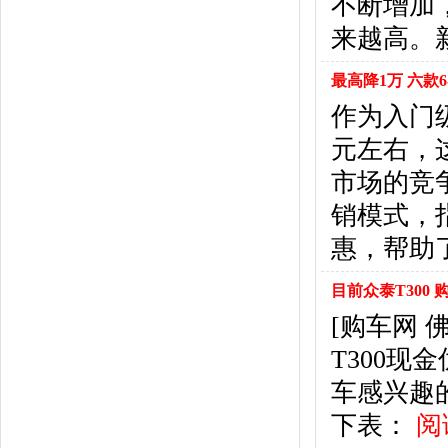
不断增加
福特
(31)
福田汽车
(18)
来越高。
福汽启腾
(3)
枫叶汽车
(2)
最高降1万 六款
飞凡汽车
(1)
作为入门
方程豹
(1)
元左右，
G
市场的竞
GMC
(4)
广汽传祺
(19)
销模式，
广汽吉奥
(16)
惠，帮助
观致
(3)
国金汽车
(1)
目前众泰T300 
广汽集团
(2)
[购车网
国机智骏
(3)
T300现
广汽蔚来
(1)
H
车感兴趣
哈飞汽车
(6)
下表：
阅
海马汽车
(23)