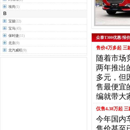
埃尚
(1)
B
宝骏
(22)
宝马
(45)
保时捷
(11)
众泰T300优惠/报
北京
(9)
售价4万多起 三
北汽威旺
(9)
随着市场
北汽制造
(7)
奔驰
(63)
两年推出的
奔腾
(15)
多元，但
本田
(31)
售最便宜
标致
(19)
别克
(24)
编就带大
宾利
(5)
比亚迪
(56)
仅售4.38万起
布加迪
(1)
今年国内
北汽昌河
(12)
售价甚至