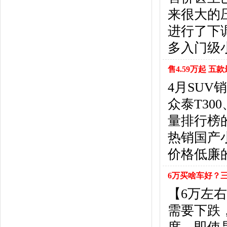
北京汽车
(17)
来很大的
北汽幻速
(10)
北汽新能源
(12)
进行了下
宝沃汽车
(5)
多入门级
比速汽车
(3)
北汽道达
(1)
售4.59万起 
北汽瑞翔
(1)
4月SU
C
众泰T30
长安
(71)
长城
(17)
量排行榜
创维汽车
(1)
热销国产小
长安启源
(2)
D
价格低廉
DS
(8)
6万买啥车好？三
大发
(1)
道奇
(3)
【6万左
大众
(61)
需要下跌
东风风神
(17)