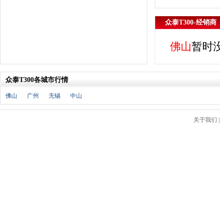
J
金杯
(18)
众泰T300-经销商
江淮
(33)
江铃
(7)
佛山
暂时
捷豹
(11)
Jeep
(14)
吉利
(30)
众泰T300各城市行情
金龙
(2)
佛山
广州
无锡
中山
九龙
(1)
江铃集团新能源
(8)
关于我们
ARCFOX极狐
(6)
君马
(3)
捷途
(9)
捷达
(3)
几何汽车
(5)
极氪
(4)
捷尼赛思
(3)
吉利银河
(7)