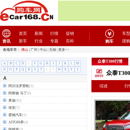
首页
新闻
行情
促销
车
新车
行业
专题
百科
团
资讯
购车
各地车市：
佛山
|
广州
|
中山
|
无锡
|
更多>>
众泰T300行情
A
B
C
D
E
F
G
H
I
J
K
L
M
N
O
P
Q
R
S
T
U
V
W
X
Y
Z
众泰T30
A
阿尔法罗密欧
(2)
综述
行
阿斯顿·马丁
(6)
奥迪
(45)
埃安
(7)
爱驰汽车
(1)
AITO问界
(4)
阿维塔
(2)