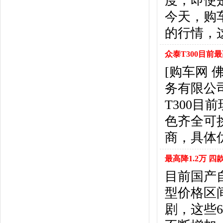
度，即使
东风风行
(18)
今天，购
东风小康
(11)
东南
(12)
的行情，
东风风度
(7)
东风
(4)
众泰T300目前
东风风光
(10)
[购车网
电咖
(1)
务有限公司
东风瑞泰特
(1)
大乘汽车
(5)
T300
电动屋
(1)
色齐全可
东风纳米
(3)
商，具体
大运汽车
(1)
东风奕派
(1)
最高降1.2万 四
F
目前国产
法拉利
(10)
菲亚特
(9)
型价格区
丰田
(60)
剧，这些
福迪
(4)