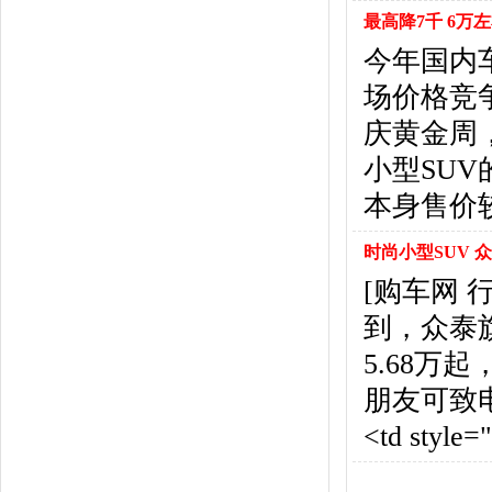
悍马
(4)
最高降7千 6万
恒天汽车
(3)
今年国内
红旗
(12)
黄海
(8)
场价格竞
华泰汽车
(9)
庆黄金周
哈弗
(26)
小型SUV
海格
(2)
本身售价
华颂
(1)
汉腾汽车
(3)
时尚小型SUV 众
华泰新能源
(4)
红星汽车
(1)
[购车网
华晨雷诺
(1)
到，众泰旗下
汉龙汽车
(1)
5.68
华人运通
(1)
合创
(1)
朋友可致
昊铂
(2)
<td style
I
iCAR
(2)