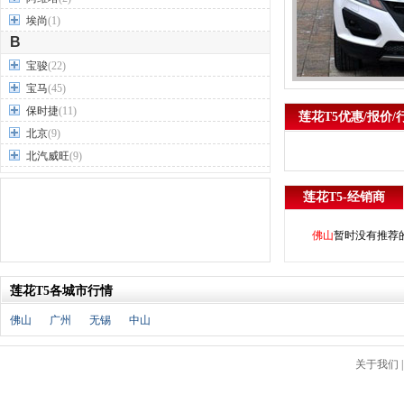
埃尚
(1)
B
宝骏
(22)
宝马
(45)
保时捷
(11)
莲花T5优惠/报价/
北京
(9)
北汽威旺
(9)
北汽制造
(7)
莲花T5-经销商
奔驰
(63)
奔腾
(15)
佛山
暂时没有推荐
本田
(31)
标致
(19)
莲花T5各城市行情
别克
(24)
宾利
(5)
佛山
广州
无锡
中山
比亚迪
(56)
布加迪
(1)
关于我们
北汽昌河
(12)