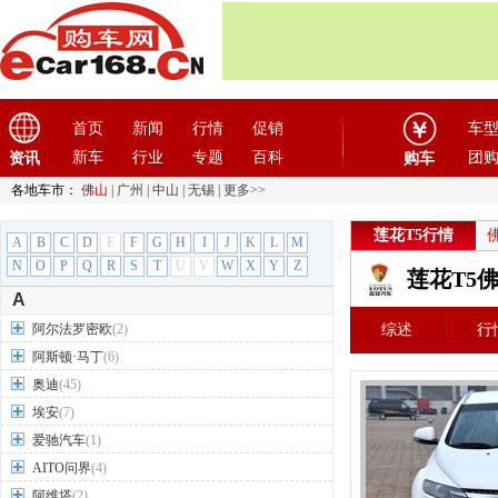
首页
新闻
行情
促销
车
新车
行业
专题
百科
团
资讯
购车
各地车市：
佛山
|
广州
|
中山
|
无锡
|
更多>>
莲花T5行情
A
B
C
D
E
F
G
H
I
J
K
L
M
N
O
P
Q
R
S
T
U
V
W
X
Y
Z
莲花T5
A
阿尔法罗密欧
(2)
综述
行
阿斯顿·马丁
(6)
奥迪
(45)
埃安
(7)
爱驰汽车
(1)
AITO问界
(4)
阿维塔
(2)