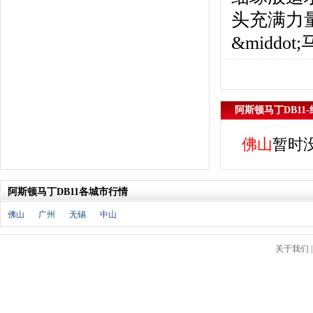
北京汽车
(17)
头充满力
北汽幻速
(10)
北汽新能源
(12)
&midd
宝沃汽车
(5)
比速汽车
(3)
北汽道达
(1)
北汽瑞翔
(1)
阿斯顿马丁DB11
C
长安
(71)
佛山
暂时
长城
(17)
创维汽车
(1)
阿斯顿马丁DB11各城市行情
长安启源
(2)
D
佛山
广州
无锡
中山
DS
(8)
大发
(1)
关于我们
道奇
(3)
大众
(61)
东风风神
(17)