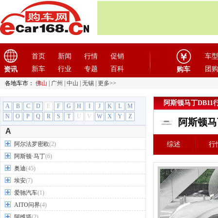
首页
新闻
行情
促销
车
新车
行业
专题
百科
团
资讯
购车
各地车市：
佛山
|
广州
|
中山
|
无锡
|
更多>>
阿斯顿马丁DB11
A
B
C
D
E
F
G
H
I
J
K
L
M
N
O
P
Q
R
S
T
U
V
W
X
Y
Z
阿斯顿马
A
阿尔法罗密欧
(2)
综述
行
阿斯顿·马丁
(6)
奥迪
(45)
埃安
(7)
爱驰汽车
(1)
AITO问界
(4)
阿维塔
(2)