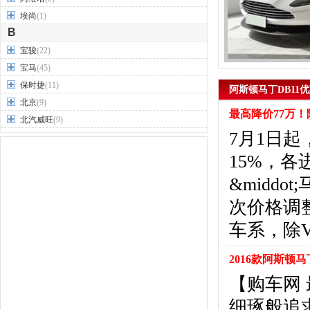
埃尚
(1)
B
宝骏
(22)
宝马
(45)
保时捷
(11)
阿斯顿马丁DB11优
北京
(9)
最高降价77万
北汽威旺
(9)
7月1日
北汽制造
(7)
奔驰
(63)
15%，
奔腾
(15)
&midd
本田
(31)
次价格调整包
标致
(19)
别克
(24)
车系，除Va
宾利
(5)
比亚迪
(56)
2016款阿斯顿马
布加迪
(1)
【购车网 
北汽昌河
(12)
细琢般追