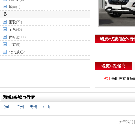
埃尚
(1)
B
宝骏
(22)
宝马
(45)
保时捷
(11)
瑞虎e优惠/报价/行
北京
(9)
北汽威旺
(9)
北汽制造
(7)
瑞虎e-经销商
奔驰
(63)
奔腾
(15)
佛山
暂时没有推荐
本田
(31)
标致
(19)
瑞虎e各城市行情
别克
(24)
宾利
(5)
佛山
广州
无锡
中山
比亚迪
(56)
布加迪
(1)
关于我们
北汽昌河
(12)