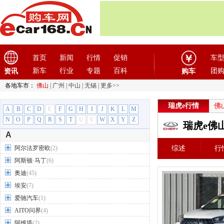
首页
新闻
行情
促销
车
新车
行业
专题
百科
团
资讯
购车
各地车市：
佛山
|
广州
|
中山
|
无锡
|
更多>>
瑞虎e行情
佛
A
B
C
D
E
F
G
H
I
J
K
L
M
N
O
P
Q
R
S
T
U
V
W
X
Y
Z
瑞虎e佛
A
阿尔法罗密欧
(2)
综述
行
阿斯顿·马丁
(6)
奥迪
(45)
埃安
(7)
爱驰汽车
(1)
AITO问界
(4)
阿维塔
(2)