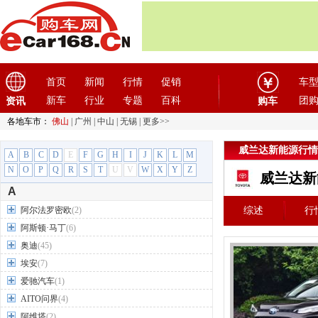
首页
新闻
行情
促销
车
新车
行业
专题
百科
团
资讯
购车
各地车市：
佛山
|
广州
|
中山
|
无锡
|
更多>>
威兰达新能源行情
A
B
C
D
E
F
G
H
I
J
K
L
M
N
O
P
Q
R
S
T
U
V
W
X
Y
Z
威兰达新
A
阿尔法罗密欧
(2)
综述
行
阿斯顿·马丁
(6)
奥迪
(45)
埃安
(7)
爱驰汽车
(1)
AITO问界
(4)
阿维塔
(2)