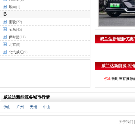
埃尚
(1)
B
宝骏
(22)
宝马
(45)
保时捷
(11)
威兰达新能源优惠/
北京
(9)
北汽威旺
(9)
北汽制造
(7)
威兰达新能源-经
奔驰
(63)
奔腾
(15)
佛山
暂时没有推荐
本田
(31)
标致
(19)
威兰达新能源各城市行情
别克
(24)
宾利
(5)
佛山
广州
无锡
中山
比亚迪
(56)
布加迪
(1)
关于我们
北汽昌河
(12)