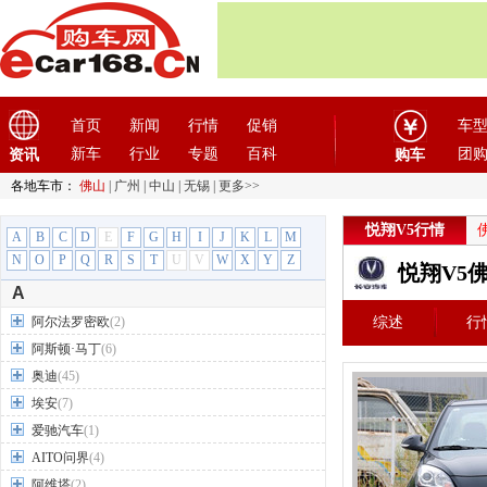
首页
新闻
行情
促销
车
新车
行业
专题
百科
团
资讯
购车
各地车市：
佛山
|
广州
|
中山
|
无锡
|
更多>>
悦翔V5行情
A
B
C
D
E
F
G
H
I
J
K
L
M
N
O
P
Q
R
S
T
U
V
W
X
Y
Z
悦翔V5
A
阿尔法罗密欧
(2)
综述
行
阿斯顿·马丁
(6)
奥迪
(45)
埃安
(7)
爱驰汽车
(1)
AITO问界
(4)
阿维塔
(2)