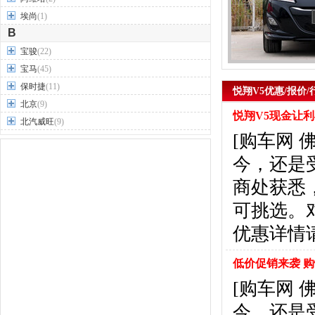
埃尚
(1)
B
宝骏
(22)
宝马
(45)
保时捷
(11)
悦翔V5优惠/报价/
北京
(9)
悦翔V5现金让利
北汽威旺
(9)
[购车网 
北汽制造
(7)
奔驰
(63)
今，还是
奔腾
(15)
商处获悉
本田
(31)
可挑选。
标致
(19)
别克
(24)
优惠详情
宾利
(5)
比亚迪
(56)
低价促销来袭 购
布加迪
(1)
[购车网 
北汽昌河
(12)
今，还是