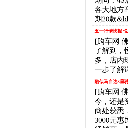
期间，4
东风风行
(18)
各大地方
东风小康
(11)
东南
(12)
期20款&l
东风风度
(7)
东风
(4)
五一行情快报 悦
东风风光
(10)
[购车网 
电咖
(1)
了解到，
东风瑞泰特
(1)
大乘汽车
(5)
多，店内
电动屋
(1)
一步了解
东风纳米
(3)
大运汽车
(1)
酷似马自达3星骋
东风奕派
(1)
[购车网 
F
今，还是
法拉利
(10)
菲亚特
(9)
商处获悉
丰田
(60)
3000
福迪
(4)