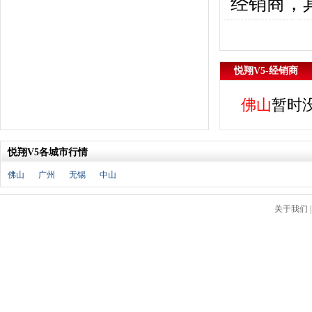
经销商，
福特
(31)
福田汽车
(18)
福汽启腾
(3)
枫叶汽车
(2)
悦翔V5-经销商
飞凡汽车
(1)
方程豹
(1)
佛山
暂时
G
GMC
(4)
广汽传祺
(19)
悦翔V5各城市行情
广汽吉奥
(16)
佛山
广州
无锡
中山
观致
(3)
国金汽车
(1)
关于我们
广汽集团
(2)
国机智骏
(3)
广汽蔚来
(1)
H
哈飞汽车
(6)
海马汽车
(23)