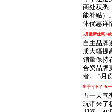
北京汽车
(17)
商处获悉，
北汽幻速
(10)
北汽新能源
(12)
能补贴）
宝沃汽车
(5)
体优惠详
比速汽车
(3)
北汽道达
(1)
5月最新优惠 4
北汽瑞翔
(1)
自主品牌
C
质大幅提
长安
(71)
长城
(17)
销量保持
创维汽车
(1)
合资品牌
长安启源
(2)
D
者。 5
DS
(8)
出手亏不了 五一
大发
(1)
道奇
(3)
五一天气
大众
(61)
玩带来了
东风风神
(17)