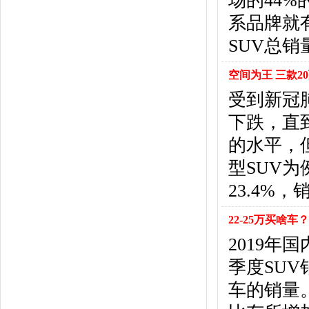
场的44
东风风行
(18)
系品牌就
东风小康
(11)
东南
(12)
SUV总
东风风度
(7)
东风
(4)
空间为王 三款2
东风风光
(10)
受到新冠
电咖
(1)
下跌，直
东风瑞泰特
(1)
大乘汽车
(5)
的水平，
电动屋
(1)
型SUV为
东风纳米
(3)
23.4%
大运汽车
(1)
东风奕派
(1)
22-25万买啥
F
2019年
法拉利
(10)
菲亚特
(9)
季度SUV
丰田
(60)
车的销量。
福迪
(4)