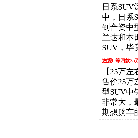
悍马
(4)
日系SUV
恒天汽车
(3)
中，日系
红旗
(12)
黄海
(8)
到合资中
华泰汽车
(9)
兰达和本
哈弗
(26)
SUV，
海格
(2)
华颂
(1)
途观L等四款25
汉腾汽车
(3)
【25万
华泰新能源
(4)
红星汽车
(1)
售价25
华晨雷诺
(1)
型SUV
汉龙汽车
(1)
非常大，
华人运通
(1)
合创
(1)
期想购车
昊铂
(2)
I
iCAR
(2)