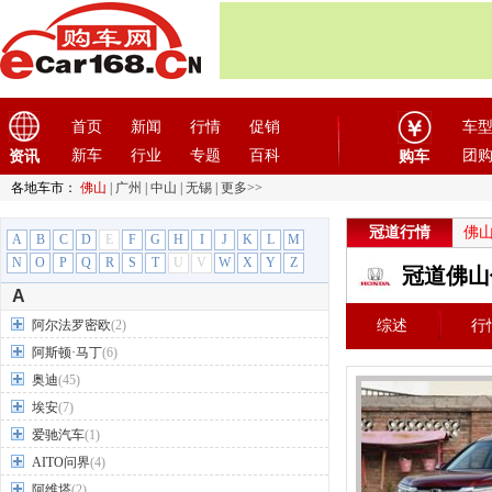
首页
新闻
行情
促销
车
新车
行业
专题
百科
团
资讯
购车
各地车市：
佛山
|
广州
|
中山
|
无锡
|
更多>>
冠道行情
佛
A
B
C
D
E
F
G
H
I
J
K
L
M
N
O
P
Q
R
S
T
U
V
W
X
Y
Z
冠道佛山
A
阿尔法罗密欧
(2)
综述
行
阿斯顿·马丁
(6)
奥迪
(45)
埃安
(7)
爱驰汽车
(1)
AITO问界
(4)
阿维塔
(2)