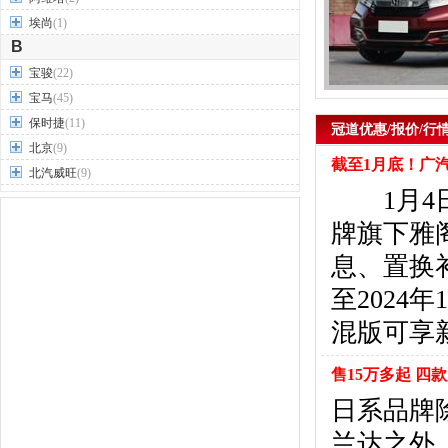
埃尚
(1)
B
宝骏
(22)
宝马
(45)
保时捷
(11)
冠道优惠/报价/行
北京
(9)
截至1月底！广
北汽威旺
(9)
1月4日
北汽制造
(7)
奔驰
(63)
牌旗下雅
奔腾
(15)
息、置换
本田
(31)
至2024
标致
(19)
别克
(24)
混版可享新
宾利
(5)
比亚迪
(56)
售15万多起 四
布加迪
(1)
日系品牌除
北汽昌河
(12)
兰达之外