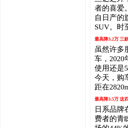
北京汽车
(17)
者的喜爱
北汽幻速
(10)
北汽新能源
(12)
自日产的
宝沃汽车
(5)
SUV。
比速汽车
(3)
北汽道达
(1)
最高降3.2万 
北汽瑞翔
(1)
虽然许多
C
车，202
长安
(71)
长城
(17)
使用还是
创维汽车
(1)
今天，购
长安启源
(2)
D
距在282
DS
(8)
最高降3.5万 这
大发
(1)
道奇
(3)
日系品牌
大众
(61)
费者的青
东风风神
(17)