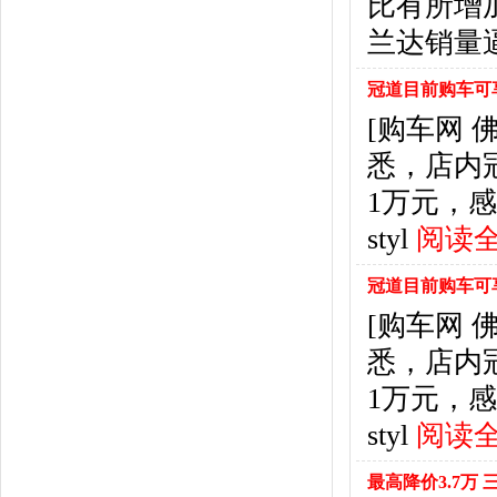
比有所增
福特
(31)
福田汽车
(18)
兰达销量
福汽启腾
(3)
枫叶汽车
(2)
冠道目前购车可
飞凡汽车
(1)
[购车网
方程豹
(1)
悉，店内
G
1万元，
GMC
(4)
广汽传祺
(19)
styl
阅读全
广汽吉奥
(16)
观致
(3)
冠道目前购车可
国金汽车
(1)
[购车网
广汽集团
(2)
悉，店内
国机智骏
(3)
1万元，
广汽蔚来
(1)
H
styl
阅读全
哈飞汽车
(6)
海马汽车
(23)
最高降价3.7万 