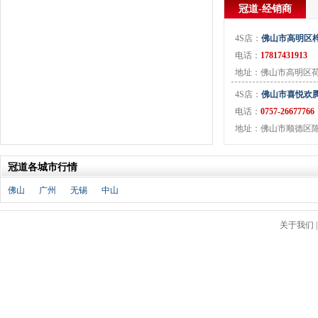
J
冠道-经销商
金杯
(18)
4S店：
佛山市高明区
江淮
(33)
电话：
17817431913
江铃
(7)
地址：佛山市高明区荷城
捷豹
(11)
Jeep
(14)
4S店：
佛山市喜悦欢
电话：
0757-26677766
吉利
(30)
地址：佛山市顺德区陈村
金龙
(2)
九龙
(1)
江铃集团新能源
(8)
冠道各城市行情
ARCFOX极狐
(6)
佛山
广州
无锡
中山
君马
(3)
捷途
(9)
关于我们
捷达
(3)
几何汽车
(5)
极氪
(4)
捷尼赛思
(3)
吉利银河
(7)