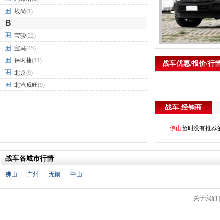
埃尚
(1)
B
宝骏
(22)
宝马
(45)
保时捷
(11)
战车优惠/报价/行
北京
(9)
北汽威旺
(9)
北汽制造
(7)
战车-经销商
奔驰
(63)
奔腾
(15)
佛山
暂时没有推荐
本田
(31)
标致
(19)
战车各城市行情
别克
(24)
宾利
(5)
佛山
广州
无锡
中山
比亚迪
(56)
布加迪
(1)
关于我们
北汽昌河
(12)