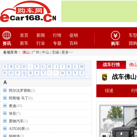
首页
新闻
行情
促销
车
新车
行业
专题
百科
团
资讯
购车
各地车市：
佛山
|
广州
|
中山
|
无锡
|
更多>>
战车行情
佛
A
B
C
D
E
F
G
H
I
J
K
L
M
N
O
P
Q
R
S
T
U
V
W
X
Y
Z
战车佛山
A
阿尔法罗密欧
(2)
综述
行
阿斯顿·马丁
(6)
奥迪
(45)
埃安
(7)
爱驰汽车
(1)
AITO问界
(4)
阿维塔
(2)