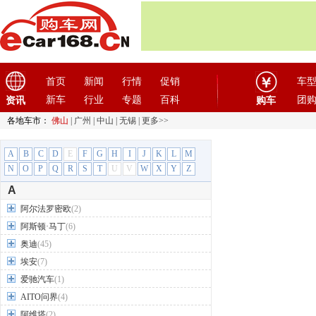
首页
新闻
行情
促销
车
新车
行业
专题
百科
团
资讯
购车
各地车市：
佛山
|
广州
|
中山
|
无锡
|
更多>>
A
B
C
D
E
F
G
H
I
J
K
L
M
N
O
P
Q
R
S
T
U
V
W
X
Y
Z
A
阿尔法罗密欧
(2)
阿斯顿·马丁
(6)
奥迪
(45)
埃安
(7)
爱驰汽车
(1)
AITO问界
(4)
阿维塔
(2)