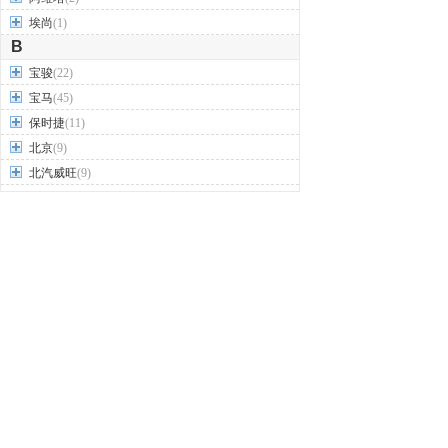
埃尚
(1)
B
宝骏
(22)
宝马
(45)
保时捷
(11)
北京
(9)
北汽威旺
(9)
北汽制造
(7)
奔驰
(63)
奔腾
(15)
本田
(31)
标致
(19)
别克
(24)
宾利
(5)
比亚迪
(56)
布加迪
(1)
北汽昌河
(12)