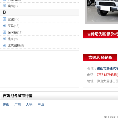
埃尚
(1)
B
宝骏
(22)
宝马
(45)
保时捷
(11)
吉姆尼优惠/报价/
北京
(9)
北汽威旺
(9)
北汽制造
(7)
吉姆尼-经销商
奔驰
(63)
奔腾
(15)
4S店：
佛山市路通汽
本田
(31)
电话：
0757-827865
标致
(19)
地址：佛山大道佛山
别克
(24)
宾利
(5)
吉姆尼各城市行情
比亚迪
(56)
佛山
广州
无锡
中山
布加迪
(1)
北汽昌河
(12)
关于我们