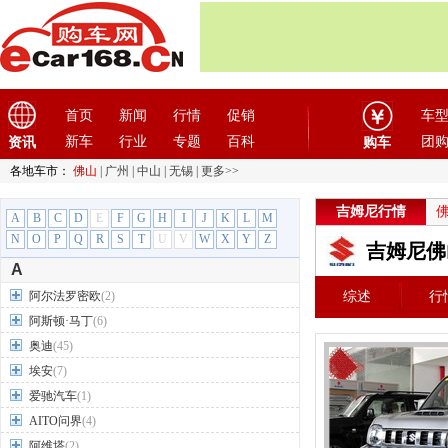
首页
新闻
行情
促销
车
新车
行业
专题
百科
团
资讯
购车
各地车市：
佛山
|
广州
|
中山
|
无锡
|
更多>>
吉姆尼行情
A
B
C
D
E
F
G
H
I
J
K
L
M
N
O
P
Q
R
S
T
U
V
W
X
Y
Z
吉姆尼佛
A
阿尔法罗密欧
(2)
综述
行
阿斯顿·马丁
(6)
奥迪
(45)
埃安
(7)
爱驰汽车
(1)
AITO问界
(4)
阿维塔
(2)