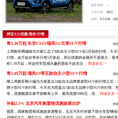
保养周期：
－
上市日期：
2015
油耗：
6.1-6.8L（
绅宝X25优惠/报价/行情
售5.38万起 长安CS15/瑞风S2/元等SUV行情
时间
上周购车网编辑为大家汇总了8款自主小型SUV在5月份的行情，今天
行情，由于起步售价只有5万多起，所以优惠的金额并不是很大，基本上优
价5.39万起，对这些车型感兴趣的朋友不妨关注…
阅读全文>>
售5.49万起 瑞风S3等五款自主小型SUV行情
时间
继上周购车网小编为大家盘点10款自主品牌紧凑型SUV的行情之后，
牌小型SUV的行情，今天先为您盘点5款自主品牌小型SUV的行情，包括
等，优惠幅度比春节前略有上升，最高优惠5000元，优…
阅读全文>
补贴2.5% 北京汽车购置税优惠政策出炉
时间
据悉，国家购置税优惠政策调整后，北京汽车针对旗下部分车型继续推出
买绅宝X25、绅宝X35、绅宝X55以及北京（BJ）20车型，均可