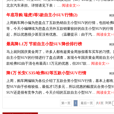
北京汽车承担。详情请见下表： …
阅读全文>>
年底导购 瑞虎3等5款自主小SUV行情(2)
时间
上周购车网小编为您盘点了五款热销自主小型SUV的行情，包括哈弗H2、
等，今天小编继续为您盘点另外五款销量较好的自主小型SUV的行情
起，所以优惠很少甚至没有优惠。（温馨提示：由于汽…
阅读全文>
最高降1.1万 节前自主小型SUV降价排行榜
时间
马上就到国庆黄金周了，许多人都有趁黄金周放假看车买车的习惯。
自主小型SUV的行情进行了盘点调查，发现今年国庆黄金周前自主小
款哈弗H2由于清仓有最高1.1万元的优惠，但2017款…
阅读全文>>
降1万 长安CS35/哈弗H2等五款小型SUV行情
时间
上周，购车网编辑为各位介绍了五款合资小型SUV行情，基本上都有
型SUV由于价格较低，最低才5万多元，所以优惠的幅度比合资小型
SUV还是很有竞争力的，今天介绍的五款自主小型SUV…
阅读全文>
到第
第一页
1
最后一页
共
1
页