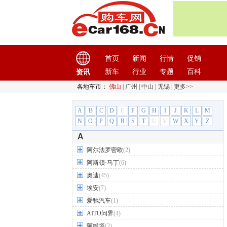
首页
新闻
行情
促销
新车
行业
专题
百科
资讯
各地车市：
佛山
|
广州
|
中山
|
无锡
|
更多>>
A
B
C
D
E
F
G
H
I
J
K
L
M
N
O
P
Q
R
S
T
U
V
W
X
Y
Z
A
阿尔法罗密欧
(2)
阿斯顿·马丁
(6)
奥迪
(45)
埃安
(7)
爱驰汽车
(1)
AITO问界
(4)
阿维塔
(2)