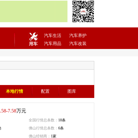
汽车生活
汽车养护
汽车用品
汽车改装
用车
本地行情
配置
图库
.58-7.58
万元
全国行情总条数：
18条
动
佛山行情总条数：
6条
佛山经销商：
1家