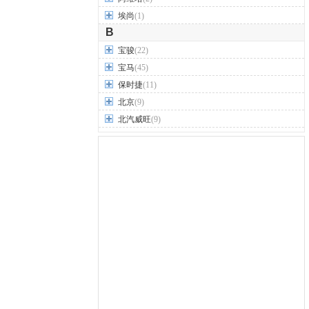
埃尚
(1)
B
宝骏
(22)
宝马
(45)
保时捷
(11)
北京
(9)
北汽威旺
(9)
北汽制造
(7)
奔驰
(63)
奔腾
(15)
本田
(31)
标致
(19)
别克
(24)
宾利
(5)
比亚迪
(56)
布加迪
(1)
北汽昌河
(12)