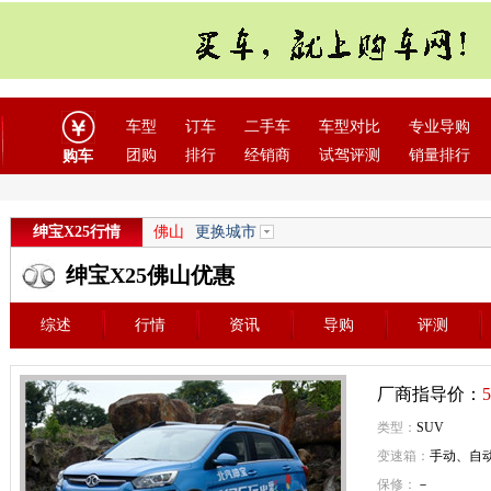
车型
订车
二手车
车型对比
专业导购
团购
排行
经销商
试驾评测
销量排行
购车
绅宝X25行情
佛山
更换城市
绅宝X25佛山优惠
综述
行情
资讯
导购
评测
厂商指导价：
5
类型：
SUV
变速箱：
手动、自
保修：
－