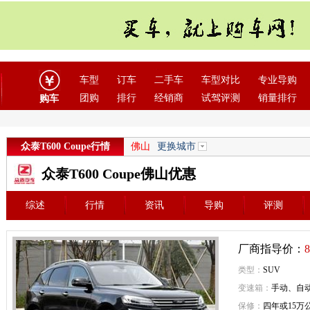
车型
订车
二手车
车型对比
专业导购
团购
排行
经销商
试驾评测
销量排行
购车
众泰T600 Coupe行情
佛山
更换城市
众泰T600 Coupe佛山优惠
综述
行情
资讯
导购
评测
厂商指导价：
8
类型：
SUV
变速箱：
手动、自
保修：
四年或15万