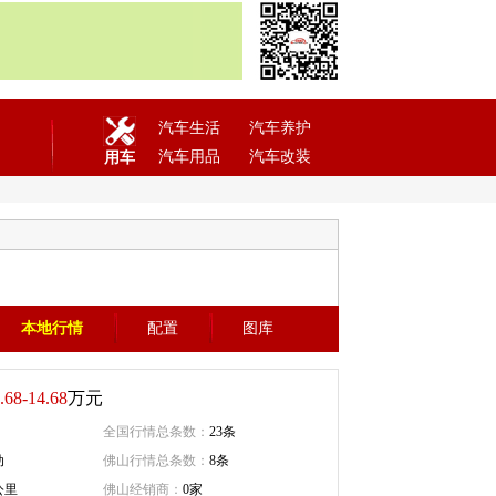
汽车生活
汽车养护
汽车用品
汽车改装
用车
本地行情
配置
图库
.68-14.68
万元
全国行情总条数：
23条
动
佛山行情总条数：
8条
公里
佛山经销商：
0家