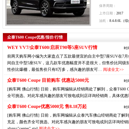
保养周期：
上市日期：
2017
油耗：
8.4-8.6L（
众泰T600 Coupe优惠/报价/行情
WEY VV7/众泰T600/启辰T90等5座SUV行情
时间
前两天购车网小编为大家盘点了五款最便宜的自主中型7座SUV在7
间自主中型5座SUV，这几款车优惠幅度并不是很大，但售价比同级
性价比爆棚，最低售价只有8万多，感兴趣的朋友可…
阅读全文>>
众泰T600 Coupe 目前购车 优惠达5000元
时间
[购车网 佛山行情] 日前，购车网编辑从经销商处了解到，众泰T600 
全可挑选。对此车感兴趣的朋友可致电或到店详询经销商，具体优惠
众泰T600 Coupe优惠5000元 售8.18万起
时间
[购车网 佛山行情] 日前，购车网编辑从众泰汽车佛山经销商处了解到，购众
充足，颜色齐全可挑选。对此车感兴趣的朋友可致电或到店详询经销商
align="center" styl
阅读全文>>