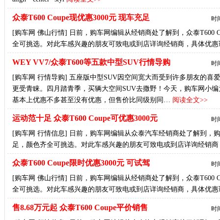
众泰T600 Coupe现优惠3000元 现车充足
时间
[购车网 佛山行情] 日前，购车网编辑从经销商处了解到，众泰T600 
全可挑选。对此车感兴趣的朋友可致电或到店详询经销商，具体优惠
WEY VV7/众泰T600等五款中型SUV行情导购
时间
[购车网 行情导购] 五座版中型SUV因空间宽大而受到许多朋友的喜
更受青睐。四月踏青季，买辆大空间SUV去撒野！今天，购车网小编
基本上优惠不多甚至没有优惠，但售价比同级别同…
阅读全文>>
运动范十足 众泰T600 Coupe可优惠3000元
时间
[购车网 行情信息] 日前，购车网编辑从众泰汽车经销商处了解到，购众泰T
足，颜色齐全可挑选。对此车感兴趣的朋友可致电或到店详询经销商
众泰T600 Coupe限时优惠3000元 可试驾
时间
[购车网 佛山行情] 日前，购车网编辑从经销商处了解到，众泰T600 
全可挑选。对此车感兴趣的朋友可致电或到店详询经销商，具体优惠
售8.68万元起 众泰T600 Coupe平价销售
时间