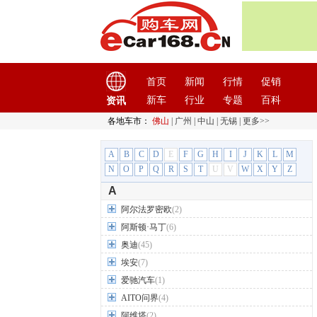
首页
新闻
行情
促销
新车
行业
专题
百科
资讯
各地车市：
佛山
|
广州
|
中山
|
无锡
|
更多>>
A
B
C
D
E
F
G
H
I
J
K
L
M
N
O
P
Q
R
S
T
U
V
W
X
Y
Z
A
阿尔法罗密欧
(2)
阿斯顿·马丁
(6)
奥迪
(45)
埃安
(7)
爱驰汽车
(1)
AITO问界
(4)
阿维塔
(2)