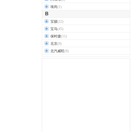
埃尚
(1)
B
宝骏
(22)
宝马
(45)
保时捷
(11)
北京
(9)
北汽威旺
(9)
北汽制造
(7)
奔驰
(63)
奔腾
(15)
本田
(31)
标致
(19)
别克
(24)
宾利
(5)
比亚迪
(56)
布加迪
(1)
北汽昌河
(12)