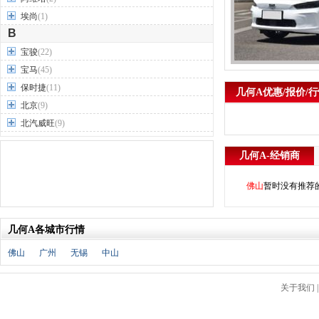
埃尚
(1)
B
宝骏
(22)
宝马
(45)
保时捷
(11)
几何A优惠/报价/
北京
(9)
北汽威旺
(9)
北汽制造
(7)
几何A-经销商
奔驰
(63)
奔腾
(15)
佛山
暂时没有推荐
本田
(31)
标致
(19)
几何A各城市行情
别克
(24)
宾利
(5)
佛山
广州
无锡
中山
比亚迪
(56)
布加迪
(1)
关于我们
北汽昌河
(12)