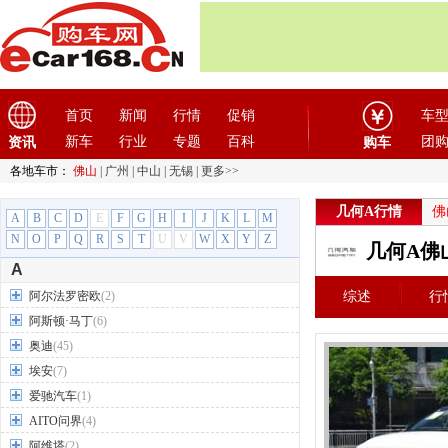
首页
新闻
行情
促销
车
新车
行业
专题
百科
团
资讯
购车
各地车市：
佛山
|
广州
|
中山
|
无锡
|
更多>>
几何A行情
佛
A
B
C
D
E
F
G
H
I
J
K
L
M
N
O
P
Q
R
S
T
U
V
W
X
Y
Z
几何A佛
A
阿尔法罗密欧
(2)
综述
行
阿斯顿·马丁
(6)
奥迪
(45)
埃安
(7)
爱驰汽车
(1)
AITO问界
(4)
阿维塔
(2)