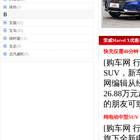
埃尚
(1)
B
宝骏
(22)
宝马
(45)
保时捷
(11)
荣威Marvel X优
北京
(9)
快充仅需40分钟 荣
北汽威旺
(9)
[购车网 
北汽制造
(7)
奔驰
(63)
SUV，新
奔腾
(15)
网编辑从经
本田
(31)
26.8
标致
(19)
别克
(24)
的朋友可
宾利
(5)
比亚迪
(56)
纯电动中型SUV 荣
布加迪
(1)
[购车网
北汽昌河
(12)
旗下全新电