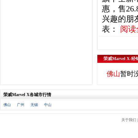
北京汽车
(17)
惠，售2
北汽幻速
(10)
北汽新能源
(12)
兴趣的朋
宝沃汽车
(5)
表：
阅读
比速汽车
(3)
北汽道达
(1)
北汽瑞翔
(1)
C
荣威Marvel X-
长安
(71)
长城
(17)
佛山
暂时
创维汽车
(1)
长安启源
(2)
D
荣威Marvel X各城市行情
DS
(8)
佛山
广州
无锡
中山
大发
(1)
道奇
(3)
关于我们
大众
(61)
东风风神
(17)