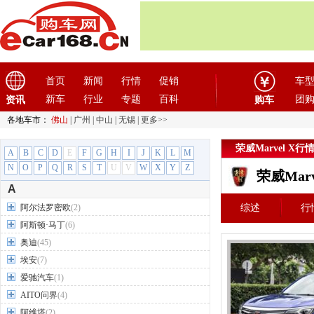
首页
新闻
行情
促销
车
新车
行业
专题
百科
团
资讯
购车
各地车市：
佛山
|
广州
|
中山
|
无锡
|
更多>>
荣威Marvel X行
A
B
C
D
E
F
G
H
I
J
K
L
M
N
O
P
Q
R
S
T
U
V
W
X
Y
Z
荣威Mar
A
阿尔法罗密欧
(2)
综述
行
阿斯顿·马丁
(6)
奥迪
(45)
埃安
(7)
爱驰汽车
(1)
AITO问界
(4)
阿维塔
(2)