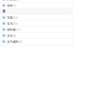
埃尚
(1)
B
宝骏
(22)
宝马
(45)
保时捷
(11)
北京
(9)
北汽威旺
(9)
北汽制造
(7)
奔驰
(63)
奔腾
(15)
本田
(31)
标致
(19)
别克
(24)
宾利
(5)
比亚迪
(56)
布加迪
(1)
北汽昌河
(12)