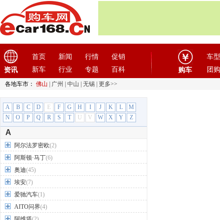
首页
新闻
行情
促销
车
新车
行业
专题
百科
团
资讯
购车
各地车市：
佛山
|
广州
|
中山
|
无锡
|
更多>>
A
B
C
D
E
F
G
H
I
J
K
L
M
N
O
P
Q
R
S
T
U
V
W
X
Y
Z
A
阿尔法罗密欧
(2)
阿斯顿·马丁
(6)
奥迪
(45)
埃安
(7)
爱驰汽车
(1)
AITO问界
(4)
阿维塔
(2)