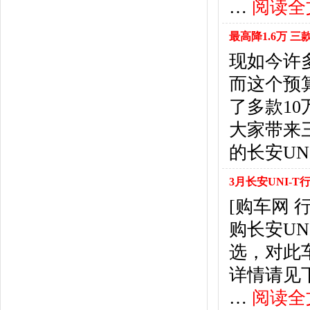
…
阅读全
悍马
(4)
恒天汽车
(3)
最高降1.6万 三
红旗
(12)
黄海
(8)
现如今许多
华泰汽车
(9)
而这个预
哈弗
(26)
了多款1
海格
(2)
大家带来
华颂
(1)
汉腾汽车
(3)
的长安UN
华泰新能源
(4)
红星汽车
(1)
3月长安UNI-T行
华晨雷诺
(1)
[购车网
汉龙汽车
(1)
购长安U
华人运通
(1)
合创
(1)
选，对此
昊铂
(2)
详情请见下表： 
I
…
阅读全
iCAR
(2)