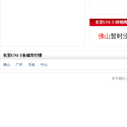
J
金杯
(18)
江淮
(33)
长安UNI-T-经销
江铃
(7)
捷豹
(11)
佛山
暂时
Jeep
(14)
吉利
(30)
金龙
(2)
长安UNI-T各城市行情
九龙
(1)
佛山
广州
无锡
中山
江铃集团新能源
(8)
ARCFOX极狐
(6)
关于我们
君马
(3)
捷途
(9)
捷达
(3)
几何汽车
(5)
极氪
(4)
捷尼赛思
(3)
吉利银河
(7)