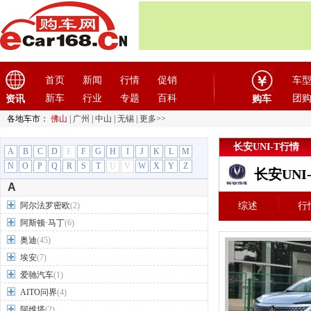
首页
新闻
行情
促销
车
新车
行业
专题
百科
团
资讯
购车
各地车市：
佛山
|
广州
|
中山
|
无锡
|
更多>>
长安UNI-T行情
A
B
C
D
E
F
G
H
I
J
K
L
M
N
O
P
Q
R
S
T
U
V
W
X
Y
Z
长安UNI
A
阿尔法罗密欧
(2)
综述
行
阿斯顿·马丁
(6)
奥迪
(45)
埃安
(7)
爱驰汽车
(1)
AITO问界
(4)
阿维塔
(2)