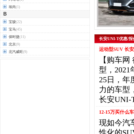
埃尚
(1)
B
宝骏
(22)
宝马
(45)
保时捷
(11)
长安UNI-T优惠/报
北京
(9)
运动型SUV 长安
北汽威旺
(9)
【购车网 
北汽制造
(7)
奔驰
(63)
型，202
奔腾
(15)
25日，年
本田
(31)
力的车型，
标致
(19)
别克
(24)
长安UNI
宾利
(5)
比亚迪
(56)
12-15万买什
布加迪
(1)
现如今汽
北汽昌河
(12)
性化的S