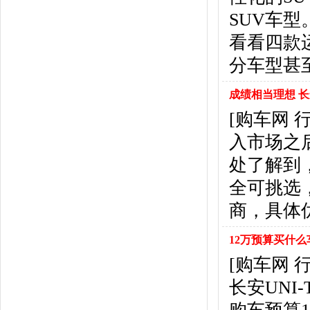
北京汽车
(17)
SUV车
北汽幻速
(10)
北汽新能源
(12)
看看四款
宝沃汽车
(5)
分车型甚
比速汽车
(3)
北汽道达
(1)
成绩相当理想 长安
北汽瑞翔
(1)
[购车网 
C
入市场之
长安
(71)
长城
(17)
处了解到
创维汽车
(1)
全可挑选
长安启源
(2)
D
商，具体
DS
(8)
12万预算买什么车 
大发
(1)
道奇
(3)
[购车网
大众
(61)
长安UN
东风风神
(17)