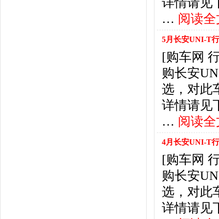
详情请见下表： 
福特
(31)
福田汽车
(18)
…
阅读全
福汽启腾
(3)
枫叶汽车
(2)
5月长安UNI-T行
飞凡汽车
(1)
[购车网
方程豹
(1)
购长安U
G
选，对此
GMC
(4)
广汽传祺
(19)
详情请见下表： 
广汽吉奥
(16)
…
阅读全
观致
(3)
国金汽车
(1)
4月长安UNI-T行
广汽集团
(2)
[购车网
国机智骏
(3)
购长安U
广汽蔚来
(1)
H
选，对此
哈飞汽车
(6)
详情请见下表： 
海马汽车
(23)