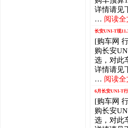
购车预算
东风风行
(18)
详情请见下表： 
东风小康
(11)
东南
(12)
…
阅读全
东风风度
(7)
东风
(4)
长安UNI-T现1
东风风光
(10)
[购车网
电咖
(1)
购长安U
东风瑞泰特
(1)
大乘汽车
(5)
选，对此
电动屋
(1)
详情请见下表： 
东风纳米
(3)
…
阅读全
大运汽车
(1)
东风奕派
(1)
6月长安UNI-T行
F
[购车网
法拉利
(10)
菲亚特
(9)
购长安U
丰田
(60)
选，对此
福迪
(4)