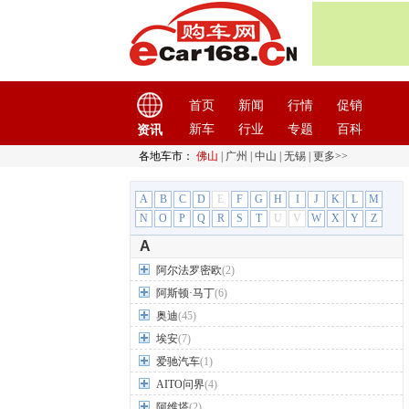
首页
新闻
行情
促销
新车
行业
专题
百科
资讯
各地车市：
佛山
|
广州
|
中山
|
无锡
|
更多>>
A
B
C
D
E
F
G
H
I
J
K
L
M
N
O
P
Q
R
S
T
U
V
W
X
Y
Z
A
阿尔法罗密欧
(2)
阿斯顿·马丁
(6)
奥迪
(45)
埃安
(7)
爱驰汽车
(1)
AITO问界
(4)
阿维塔
(2)