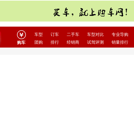
车型
订车
二手车
车型对比
专业导购
团购
排行
经销商
试驾评测
销量排行
购车