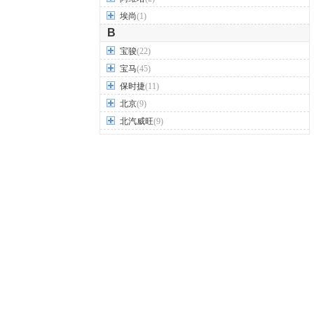
埃尚
(1)
B
宝骏
(22)
宝马
(45)
保时捷
(11)
北京
(9)
北汽威旺
(9)
北汽制造
(7)
奔驰
(63)
奔腾
(15)
本田
(31)
标致
(19)
别克
(24)
宾利
(5)
比亚迪
(56)
布加迪
(1)
北汽昌河
(12)