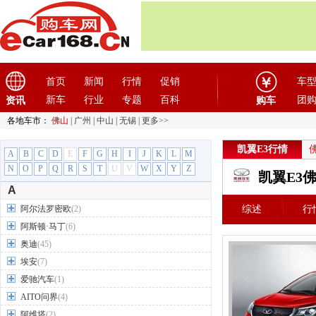
首页
新闻
行情
促销
车
新车
行业
专题
百科
团
资讯
购车
各地车市：
佛山
|
广州
|
中山
|
无锡
|
更多>>
凯翼E3行情
A
B
C
D
E
F
G
H
I
J
K
L
M
N
O
P
Q
R
S
T
U
V
W
X
Y
Z
凯翼E3
A
阿尔法罗密欧
(2)
综述
行
阿斯顿·马丁
(6)
奥迪
(45)
埃安
(7)
爱驰汽车
(1)
AITO问界
(4)
阿维塔
(2)