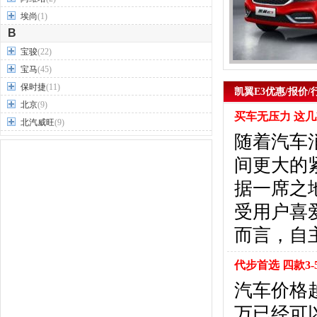
埃尚
(1)
B
宝骏
(22)
宝马
(45)
保时捷
(11)
凯翼E3优惠/报价/
北京
(9)
买车无压力 这
北汽威旺
(9)
随着汽车
北汽制造
(7)
奔驰
(63)
间更大的
奔腾
(15)
据一席之地
本田
(31)
受用户喜
标致
(19)
别克
(24)
而言，自
宾利
(5)
比亚迪
(56)
代步首选 四款3
布加迪
(1)
汽车价格
北汽昌河
(12)
万已经可