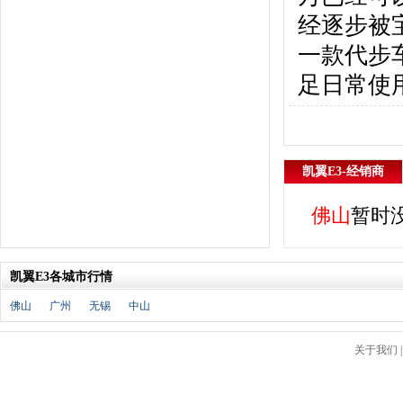
北京汽车
(17)
经逐步被
北汽幻速
(10)
北汽新能源
(12)
一款代步
宝沃汽车
(5)
足日常使
比速汽车
(3)
北汽道达
(1)
北汽瑞翔
(1)
C
凯翼E3-经销商
长安
(71)
长城
(17)
佛山
暂时
创维汽车
(1)
长安启源
(2)
D
凯翼E3各城市行情
DS
(8)
佛山
广州
无锡
中山
大发
(1)
道奇
(3)
关于我们
大众
(61)
东风风神
(17)