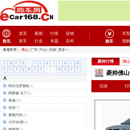
首页
新闻
行情
促销
车
新车
行业
专题
百科
团
资讯
购车
各地车市：
佛山
|
广州
|
中山
|
无锡
|
更多>>
菱帅行情
佛
A
B
C
D
E
F
G
H
I
J
K
L
M
N
O
P
Q
R
S
T
U
V
W
X
Y
Z
菱帅佛山
A
阿尔法罗密欧
(2)
综述
行
阿斯顿·马丁
(6)
奥迪
(45)
埃安
(7)
爱驰汽车
(1)
AITO问界
(4)
阿维塔
(2)