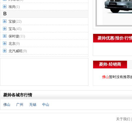
埃尚
(1)
B
宝骏
(22)
宝马
(45)
保时捷
(11)
菱帅优惠/报价/行
北京
(9)
北汽威旺
(9)
北汽制造
(7)
菱帅-经销商
奔驰
(63)
奔腾
(15)
佛山
暂时没有推荐
本田
(31)
标致
(19)
菱帅各城市行情
别克
(24)
宾利
(5)
佛山
广州
无锡
中山
比亚迪
(56)
布加迪
(1)
关于我们
北汽昌河
(12)