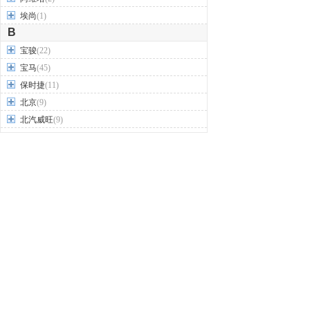
埃尚
(1)
B
宝骏
(22)
宝马
(45)
保时捷
(11)
北京
(9)
北汽威旺
(9)
北汽制造
(7)
奔驰
(63)
奔腾
(15)
本田
(31)
标致
(19)
别克
(24)
宾利
(5)
比亚迪
(56)
布加迪
(1)
北汽昌河
(12)