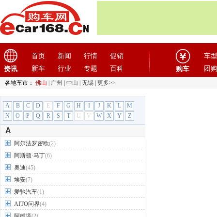
首页
新闻
行情
促销
车
新车
行业
专题
百科
团
资讯
购车
各地车市：
佛山
|
广州
|
中山
|
无锡
|
更多>>
A
B
C
D
E
F
G
H
I
J
K
L
M
N
O
P
Q
R
S
T
U
V
W
X
Y
Z
A
阿尔法罗密欧
(2)
阿斯顿·马丁
(6)
奥迪
(45)
埃安
(7)
爱驰汽车
(1)
AITO问界
(4)
阿维塔
(2)