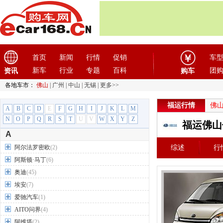
首页
新闻
行情
促销
车
新车
行业
专题
百科
团
资讯
购车
各地车市：
佛山
|
广州
|
中山
|
无锡
|
更多>>
福运行情
佛
A
B
C
D
E
F
G
H
I
J
K
L
M
N
O
P
Q
R
S
T
U
V
W
X
Y
Z
福运佛山
A
阿尔法罗密欧
(2)
综述
行
阿斯顿·马丁
(6)
奥迪
(45)
埃安
(7)
爱驰汽车
(1)
AITO问界
(4)
阿维塔
(2)