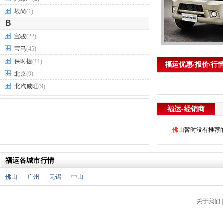
埃尚
(1)
B
宝骏
(22)
宝马
(45)
保时捷
(11)
福运优惠/报价/行
北京
(9)
北汽威旺
(9)
北汽制造
(7)
福运-经销商
奔驰
(63)
奔腾
(15)
佛山
暂时没有推荐
本田
(31)
标致
(19)
福运各城市行情
别克
(24)
宾利
(5)
佛山
广州
无锡
中山
比亚迪
(56)
布加迪
(1)
关于我们
北汽昌河
(12)