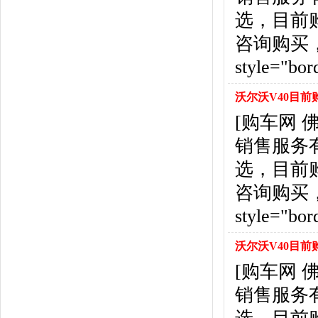
北京汽车
(17)
选，目前
北汽幻速
(10)
北汽新能源
(12)
咨询购买，详情见
宝沃汽车
(5)
style="bor
比速汽车
(3)
北汽道达
(1)
沃尔沃V40目前
北汽瑞翔
(1)
[购车网
C
销售服务
长安
(71)
长城
(17)
选，目前
创维汽车
(1)
咨询购买，详情见
长安启源
(2)
D
style="bor
DS
(8)
沃尔沃V40目前
大发
(1)
道奇
(3)
[购车网
大众
(61)
销售服务
东风风神
(17)