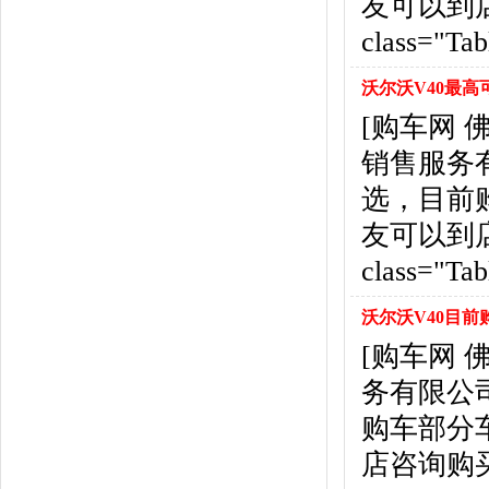
友可以到店咨
福特
(31)
福田汽车
(18)
class="Tab
福汽启腾
(3)
枫叶汽车
(2)
沃尔沃V40最高
飞凡汽车
(1)
[购车网
方程豹
(1)
销售服务
G
选，目前
GMC
(4)
广汽传祺
(19)
友可以到店咨
广汽吉奥
(16)
class="Tab
观致
(3)
国金汽车
(1)
沃尔沃V40目前
广汽集团
(2)
[购车网
国机智骏
(3)
务有限公
广汽蔚来
(1)
H
购车部分
哈飞汽车
(6)
店咨询购买，详
海马汽车
(23)