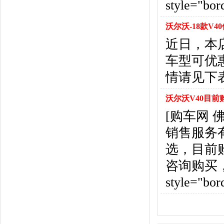
style="bor
悍马
(4)
恒天汽车
(3)
沃尔沃-18款V4
红旗
(12)
黄海
(8)
近日，本
华泰汽车
(9)
车型可优
哈弗
(26)
情请见下
海格
(2)
华颂
(1)
沃尔沃V40目前
汉腾汽车
(3)
[购车网
华泰新能源
(4)
红星汽车
(1)
销售服务
华晨雷诺
(1)
选，目前
汉龙汽车
(1)
咨询购买，详情见
华人运通
(1)
合创
(1)
style="bor
昊铂
(2)
I
iCAR
(2)