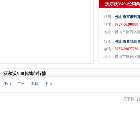
J
沃尔沃V40-经销
金杯
(18)
4S店：
佛山市富豪汽
江淮
(33)
电话：
0757-86200888
江铃
(7)
地址：佛山市南海区海
捷豹
(11)
Jeep
(14)
4S店：
佛山市喜悦欢
电话：
0757-26677766
吉利
(30)
地址：佛山市顺德区陈村
金龙
(2)
九龙
(1)
江铃集团新能源
(8)
沃尔沃V40各城市行情
ARCFOX极狐
(6)
佛山
广州
无锡
中山
君马
(3)
捷途
(9)
关于我们
捷达
(3)
几何汽车
(5)
极氪
(4)
捷尼赛思
(3)
吉利银河
(7)