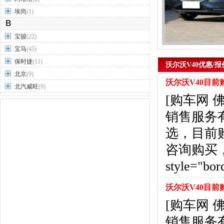
埃尚
(1)
B
宝骏
(22)
宝马
(45)
保时捷
(11)
沃尔沃V40优惠/报
北京
(9)
沃尔沃V40目前
北汽威旺
(9)
[购车网
北汽制造
(7)
奔驰
(63)
销售服务
奔腾
(15)
选，目前
本田
(31)
咨询购买，详情见
标致
(19)
别克
(24)
style="bor
宾利
(5)
比亚迪
(56)
沃尔沃V40目前
布加迪
(1)
[购车网
北汽昌河
(12)
销售服务