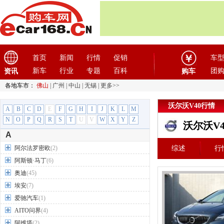
首页
新闻
行情
促销
车
新车
行业
专题
百科
团
资讯
购车
各地车市：
佛山
|
广州
|
中山
|
无锡
|
更多>>
沃尔沃V40行情
A
B
C
D
E
F
G
H
I
J
K
L
M
N
O
P
Q
R
S
T
U
V
W
X
Y
Z
沃尔沃V
A
阿尔法罗密欧
(2)
综述
行
阿斯顿·马丁
(6)
奥迪
(45)
埃安
(7)
爱驰汽车
(1)
AITO问界
(4)
阿维塔
(2)