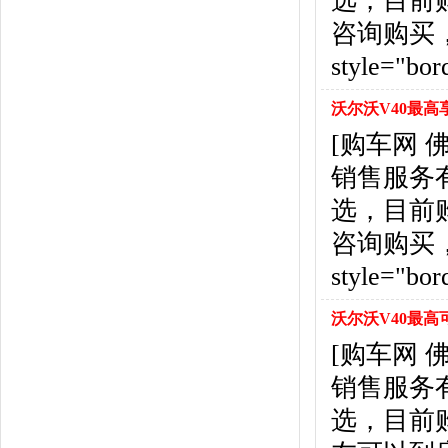
选，目前
东风风行
(18)
咨询购买，详情见
东风小康
(11)
东南
(12)
style="bor
东风风度
(7)
东风
(4)
沃尔沃V40最高
东风风光
(10)
[购车网
电咖
(1)
销售服务
东风瑞泰特
(1)
大乘汽车
(5)
选，目前
电动屋
(1)
咨询购买，详情见
东风纳米
(3)
style="bor
大运汽车
(1)
东风奕派
(1)
沃尔沃V40最高
F
[购车网
法拉利
(10)
菲亚特
(9)
销售服务
丰田
(60)
选，目前
福迪
(4)