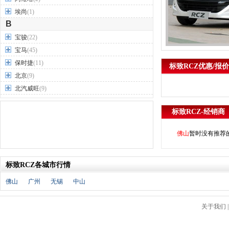
埃尚
(1)
B
宝骏
(22)
宝马
(45)
保时捷
(11)
标致RCZ优惠/报价
北京
(9)
北汽威旺
(9)
北汽制造
(7)
标致RCZ-经销商
奔驰
(63)
奔腾
(15)
佛山
暂时没有推荐
本田
(31)
标致
(19)
标致RCZ各城市行情
别克
(24)
宾利
(5)
佛山
广州
无锡
中山
比亚迪
(56)
布加迪
(1)
关于我们
北汽昌河
(12)