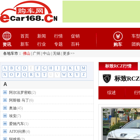
首页
新闻
行情
促销
车
新车
行业
专题
百科
团
资讯
购车
各地车市：
佛山
|
广州
|
中山
|
无锡
|
更多>>
标致RCZ行情
A
B
C
D
E
F
G
H
I
J
K
L
M
N
O
P
Q
R
S
T
U
V
W
X
Y
Z
标致RC
A
阿尔法罗密欧
(2)
综述
行
阿斯顿·马丁
(6)
奥迪
(45)
埃安
(7)
爱驰汽车
(1)
AITO问界
(4)
阿维塔
(2)