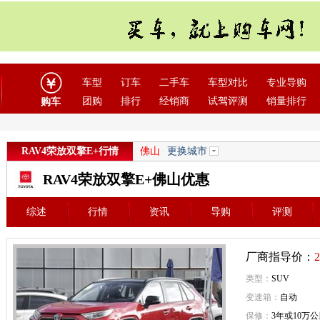
车型
订车
二手车
车型对比
专业导购
团购
排行
经销商
试驾评测
销量排行
购车
RAV4荣放双擎E+行情
佛山
更换城市
RAV4荣放双擎E+佛山优惠
综述
行情
资讯
导购
评测
厂商指导价：
2
类型：
SUV
变速箱：
自动
保修：
3年或10万