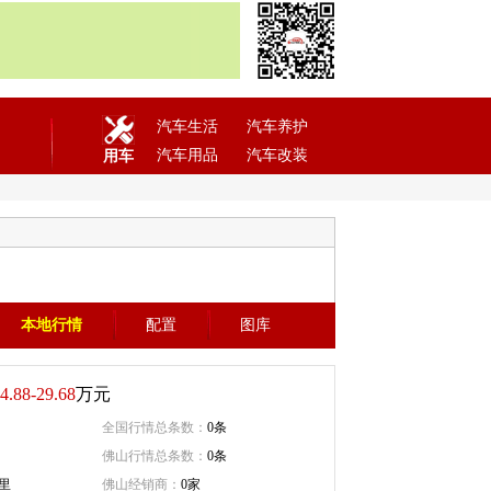
汽车生活
汽车养护
汽车用品
汽车改装
用车
本地行情
配置
图库
4.88-29.68
万元
全国行情总条数：
0条
佛山行情总条数：
0条
公里
佛山经销商：
0家