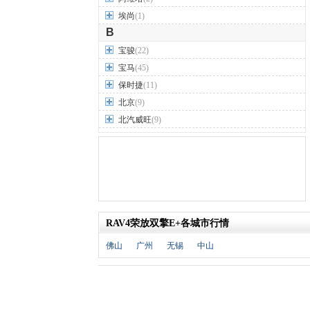
埃尚
(1)
B
宝骏
(22)
宝马
(45)
保时捷
(11)
北京
(9)
北汽威旺
(9)
北汽制造
(7)
奔驰
(63)
奔腾
(15)
本田
(31)
标致
(19)
RAV4荣放双擎E+各城市行情
别克
(24)
宾利
(5)
佛山
广州
无锡
中山
比亚迪
(56)
布加迪
(1)
北汽昌河
(12)