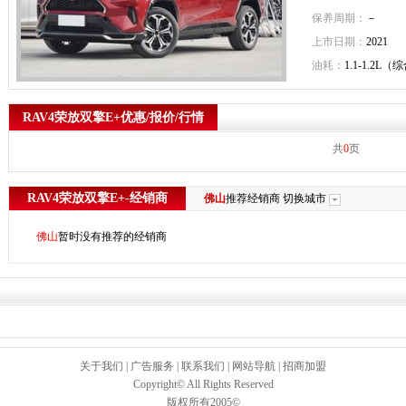
保养周期：
－
上市日期：
2021
油耗：
1.1-1.2L（
RAV4荣放双擎E+优惠/报价/行情
共
0
页
RAV4荣放双擎E+-经销商
佛山
推荐经销商
切换城市
佛山
暂时没有推荐的经销商
关于我们
|
广告服务
|
联系我们
|
网站导航
|
招商加盟
Copyright© All Rights Reserved
版权所有2005©