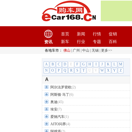
首页
新闻
行情
促销
新车
行业
专题
百科
资讯
各地车市：
佛山
|
广州
|
中山
|
无锡
|
更多>>
A
B
C
D
E
F
G
H
I
J
K
L
M
N
O
P
Q
R
S
T
U
V
W
X
Y
Z
A
阿尔法罗密欧
(2)
阿斯顿·马丁
(6)
奥迪
(45)
埃安
(7)
爱驰汽车
(1)
AITO问界
(4)
阿维塔
(2)