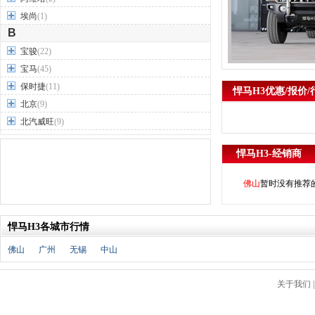
埃尚
(1)
B
宝骏
(22)
宝马
(45)
保时捷
(11)
悍马H3优惠/报价/
北京
(9)
北汽威旺
(9)
北汽制造
(7)
悍马H3-经销商
奔驰
(63)
奔腾
(15)
佛山
暂时没有推荐
本田
(31)
标致
(19)
悍马H3各城市行情
别克
(24)
宾利
(5)
佛山
广州
无锡
中山
比亚迪
(56)
布加迪
(1)
关于我们
北汽昌河
(12)