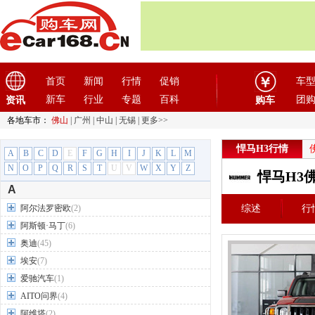
首页
新闻
行情
促销
车
新车
行业
专题
百科
团
资讯
购车
各地车市：
佛山
|
广州
|
中山
|
无锡
|
更多>>
悍马H3行情
A
B
C
D
E
F
G
H
I
J
K
L
M
N
O
P
Q
R
S
T
U
V
W
X
Y
Z
悍马H3
A
阿尔法罗密欧
(2)
综述
行
阿斯顿·马丁
(6)
奥迪
(45)
埃安
(7)
爱驰汽车
(1)
AITO问界
(4)
阿维塔
(2)