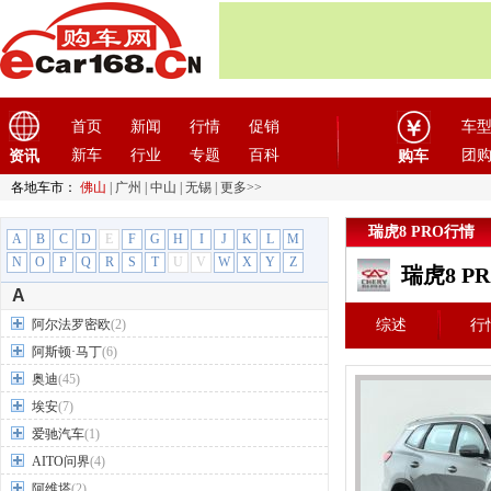
首页
新闻
行情
促销
车
新车
行业
专题
百科
团
资讯
购车
各地车市：
佛山
|
广州
|
中山
|
无锡
|
更多>>
瑞虎8 PRO行情
A
B
C
D
E
F
G
H
I
J
K
L
M
N
O
P
Q
R
S
T
U
V
W
X
Y
Z
瑞虎8 P
A
阿尔法罗密欧
(2)
综述
行
阿斯顿·马丁
(6)
奥迪
(45)
埃安
(7)
爱驰汽车
(1)
AITO问界
(4)
阿维塔
(2)