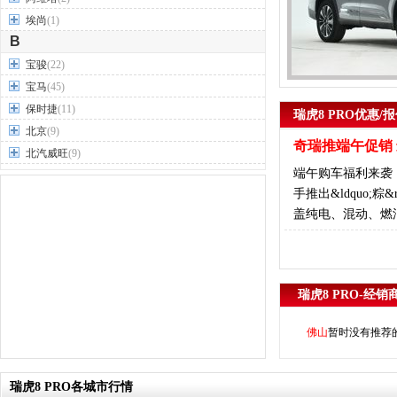
埃尚
(1)
B
宝骏
(22)
宝马
(45)
保时捷
(11)
瑞虎8 PRO优惠/
北京
(9)
奇瑞推端午促销 最
北汽威旺
(9)
端午购车福利来袭
北汽制造
(7)
手推出&ldquo
奔驰
(63)
盖纯电、混动、燃
奔腾
(15)
本田
(31)
标致
(19)
别克
(24)
瑞虎8 PRO-经销
宾利
(5)
比亚迪
(56)
佛山
暂时没有推荐
布加迪
(1)
北汽昌河
(12)
瑞虎8 PRO各城市行情