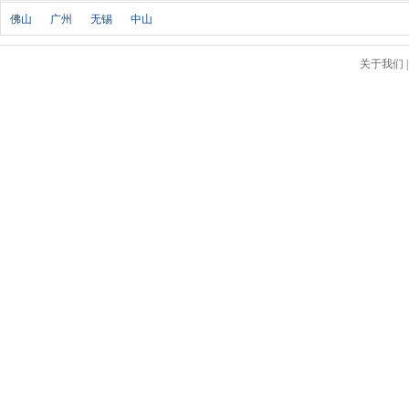
北京汽车
(17)
佛山
广州
无锡
中山
北汽幻速
(10)
北汽新能源
(12)
关于我们
宝沃汽车
(5)
比速汽车
(3)
北汽道达
(1)
北汽瑞翔
(1)
C
长安
(71)
长城
(17)
创维汽车
(1)
长安启源
(2)
D
DS
(8)
大发
(1)
道奇
(3)
大众
(61)
东风风神
(17)