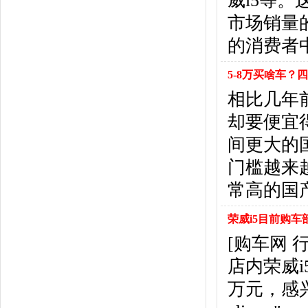
威i5等。
东风风行
(18)
市场销量
东风小康
(11)
东南
(12)
的消费者
东风风度
(7)
东风
(4)
5-8万买啥车？
东风风光
(10)
相比几年
电咖
(1)
却要便宜
东风瑞泰特
(1)
大乘汽车
(5)
间更大的
电动屋
(1)
门槛越来
东风纳米
(3)
常高的国
大运汽车
(1)
东风奕派
(1)
荣威i5目前购车
F
[购车网
法拉利
(10)
菲亚特
(9)
店内荣威
丰田
(60)
万元，感
福迪
(4)