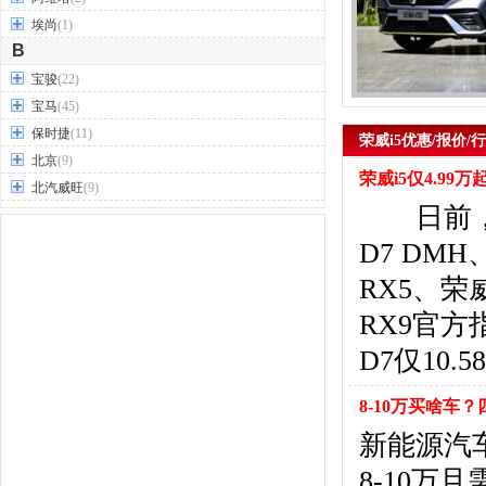
埃尚
(1)
B
宝骏
(22)
宝马
(45)
保时捷
(11)
荣威i5优惠/报价/
北京
(9)
荣威i5仅4.99
北汽威旺
(9)
日前，上
北汽制造
(7)
奔驰
(63)
D7 DM
奔腾
(15)
RX5、荣
本田
(31)
RX9官
标致
(19)
别克
(24)
D7仅10
宾利
(5)
比亚迪
(56)
8-10万买啥车
布加迪
(1)
新能源汽
北汽昌河
(12)
8-10