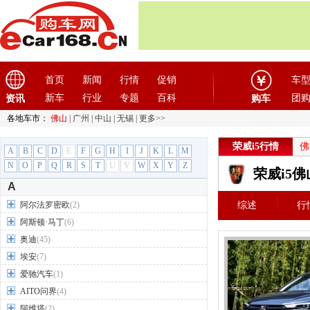
首页
新闻
行情
促销
车
新车
行业
专题
百科
团
资讯
购车
各地车市：
佛山
|
广州
|
中山
|
无锡
|
更多>>
荣威i5行情
佛
A
B
C
D
E
F
G
H
I
J
K
L
M
N
O
P
Q
R
S
T
U
V
W
X
Y
Z
荣威i5
A
阿尔法罗密欧
(2)
综述
行
阿斯顿·马丁
(6)
奥迪
(45)
埃安
(7)
爱驰汽车
(1)
AITO问界
(4)
阿维塔
(2)