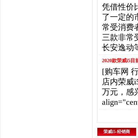
悍马
(4)
凭借性价
恒天汽车
(3)
了一定的
红旗
(12)
黄海
(8)
常受消费
华泰汽车
(9)
三款非常
哈弗
(26)
长安逸动
海格
(2)
华颂
(1)
2020款荣威i5
汉腾汽车
(3)
[购车网
华泰新能源
(4)
红星汽车
(1)
店内荣威
华晨雷诺
(1)
万元，感
汉龙汽车
(1)
align="cent
华人运通
(1)
合创
(1)
昊铂
(2)
I
荣威i5-经销商
iCAR
(2)