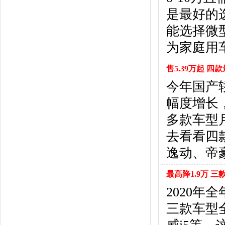
北京汽车
(17)
是最好的
北汽幻速
(10)
北汽新能源
(12)
能选择微
宝沃汽车
(5)
为家庭用
比速汽车
(3)
北汽道达
(1)
售5.39万起 
北汽瑞翔
(1)
今年国产
C
幅度增长
长安
(71)
长城
(17)
多款车型
创维汽车
(1)
去看看四
长安启源
(2)
D
逸动、帝豪
DS
(8)
最高降1.9万 
大发
(1)
道奇
(3)
2020年
大众
(61)
三款车型
东风风神
(17)