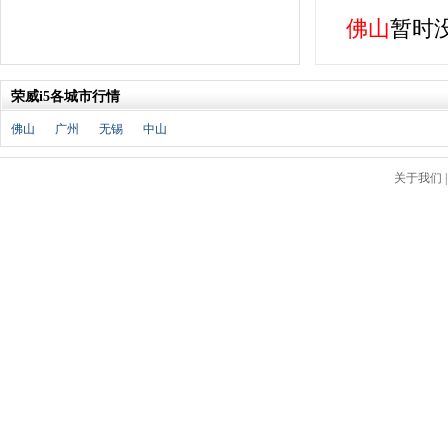
J
佛山
暂时
金杯
(18)
江淮
(33)
江铃
(7)
荣威i5各城市行情
捷豹
(11)
佛山
广州
无锡
中山
Jeep
(14)
吉利
(30)
关于我们
金龙
(2)
九龙
(1)
江铃集团新能源
(8)
ARCFOX极狐
(6)
君马
(3)
捷途
(9)
捷达
(3)
几何汽车
(5)
极氪
(4)
捷尼赛思
(3)
吉利银河
(7)