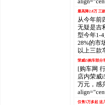
align="cent
福特
(31)
福田汽车
(18)
最高降2.8万 
福汽启腾
(3)
从今年前
枫叶汽车
(2)
飞凡汽车
(1)
无疑是吉
方程豹
(1)
型今年1-
G
28%的市
GMC
(4)
广汽传祺
(19)
以上三款
广汽吉奥
(16)
观致
(3)
荣威i5购车部分
国金汽车
(1)
[购车网
广汽集团
(2)
店内荣威
国机智骏
(3)
万元，感
广汽蔚来
(1)
H
align="cent
哈飞汽车
(6)
海马汽车
(23)
仅售5万多起 这