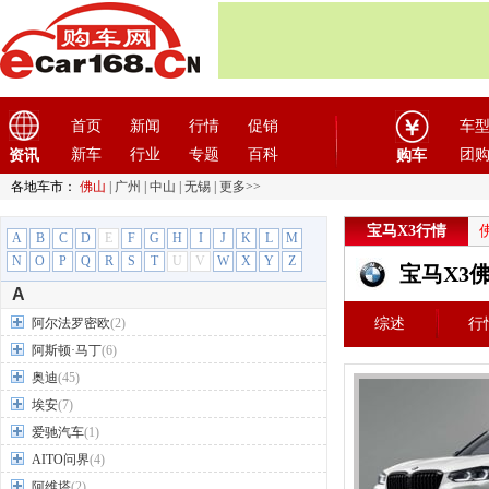
首页
新闻
行情
促销
车
新车
行业
专题
百科
团
资讯
购车
各地车市：
佛山
|
广州
|
中山
|
无锡
|
更多>>
宝马X3行情
A
B
C
D
E
F
G
H
I
J
K
L
M
N
O
P
Q
R
S
T
U
V
W
X
Y
Z
宝马X3
A
阿尔法罗密欧
(2)
综述
行
阿斯顿·马丁
(6)
奥迪
(45)
埃安
(7)
爱驰汽车
(1)
AITO问界
(4)
阿维塔
(2)