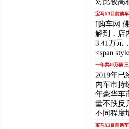
对比较高
福特
(31)
福田汽车
(18)
宝马X3目前购车
福汽启腾
(3)
[购车网
枫叶汽车
(2)
飞凡汽车
(1)
解到，店
方程豹
(1)
3.41
G
<span style
GMC
(4)
广汽传祺
(19)
一年卖40万辆 
广汽吉奥
(16)
2019年
观致
(3)
国金汽车
(1)
内车市持续
广汽集团
(2)
年豪华车
国机智骏
(3)
量不跌反
广汽蔚来
(1)
H
不同程度
哈飞汽车
(6)
海马汽车
(23)
宝马X3目前购车