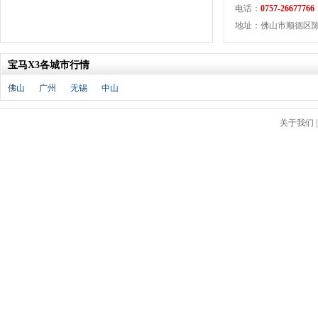
J
电话：
0757-26677766
金杯
(18)
地址：佛山市顺德区陈村
江淮
(33)
江铃
(7)
宝马X3各城市行情
捷豹
(11)
佛山
广州
无锡
中山
Jeep
(14)
吉利
(30)
关于我们
金龙
(2)
九龙
(1)
江铃集团新能源
(8)
ARCFOX极狐
(6)
君马
(3)
捷途
(9)
捷达
(3)
几何汽车
(5)
极氪
(4)
捷尼赛思
(3)
吉利银河
(7)