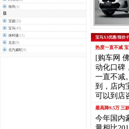
埃尚
(1)
B
宝骏
(22)
宝马
(45)
保时捷
(11)
宝马X3优惠/报价/
北京
(9)
热度一直不减 宝
北汽威旺
(9)
[购车网
北汽制造
(7)
奔驰
(63)
动化口碑
奔腾
(15)
一直不减
本田
(31)
到，店内宝
标致
(19)
别克
(24)
可以到店
宾利
(5)
比亚迪
(56)
最高降9.5万 
布加迪
(1)
今年国内
北汽昌河
(12)
量相比20