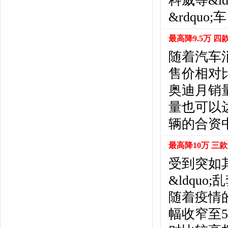
科威等&ld
东风风行
(18)
&rdqu
东风小康
(11)
东南
(12)
最高降9.5万 
东风风度
(7)
东风
(4)
随着汽车
东风风光
(10)
售价相对
电咖
(1)
奥迪月销
东风瑞泰特
(1)
大乘汽车
(5)
量也可以
电动屋
(1)
辆的合资
东风纳米
(3)
大运汽车
(1)
最高降10万 三
东风奕派
(1)
受到突如
F
&ldqu
法拉利
(10)
菲亚特
(9)
随着疫情
丰田
(60)
幅收窄至5
福迪
(4)