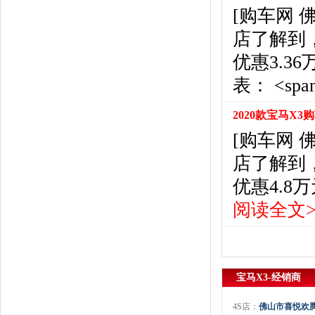
悍马
(4)
[购车网
恒天汽车
(3)
店了解到
红旗
(12)
黄海
(8)
优惠3.
华泰汽车
(9)
表： <span s
哈弗
(26)
海格
(2)
2020款宝马X3
华颂
(1)
[购车网
汉腾汽车
(3)
店了解到
华泰新能源
(4)
红星汽车
(1)
优惠4.
华晨雷诺
(1)
阅读全文>
汉龙汽车
(1)
华人运通
(1)
合创
(1)
昊铂
(2)
宝马X3-经销商
I
iCAR
(2)
4S店：
佛山市喜悦欢