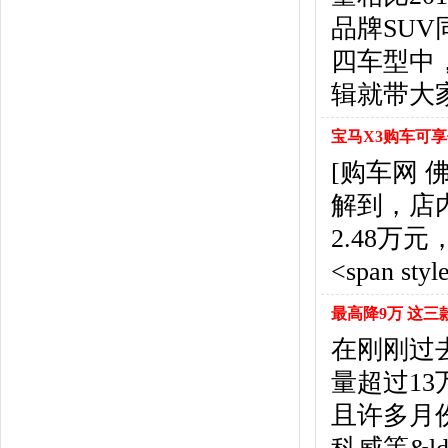
北京汽车
(17)
品牌SU
北汽幻速
(10)
北汽新能源
(12)
四车型中
宝沃汽车
(5)
辑就带大
比速汽车
(3)
北汽道达
(1)
宝马X3购车可享
北汽瑞翔
(1)
[购车网 
C
解到，店
长安
(71)
长城
(17)
2.48
创维汽车
(1)
<span style
长安启源
(2)
D
最高降9万 这三
DS
(8)
在刚刚过去
大发
(1)
道奇
(3)
量超过1
大众
(61)
且许多月
东风风神
(17)