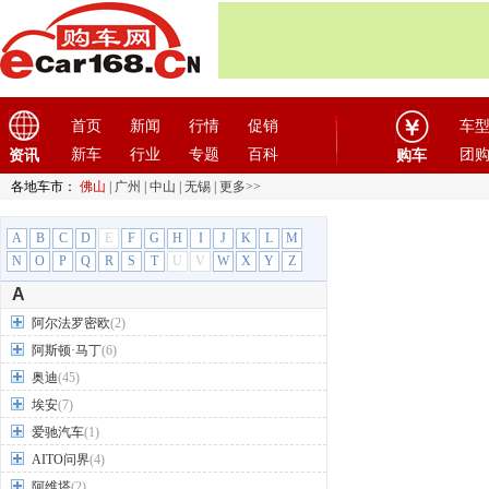
首页
新闻
行情
促销
车
新车
行业
专题
百科
团
资讯
购车
各地车市：
佛山
|
广州
|
中山
|
无锡
|
更多>>
A
B
C
D
E
F
G
H
I
J
K
L
M
N
O
P
Q
R
S
T
U
V
W
X
Y
Z
A
阿尔法罗密欧
(2)
阿斯顿·马丁
(6)
奥迪
(45)
埃安
(7)
爱驰汽车
(1)
AITO问界
(4)
阿维塔
(2)