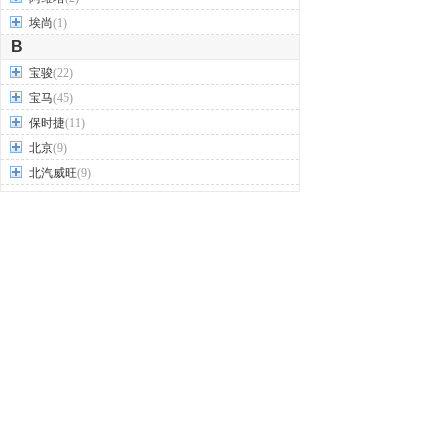
埃尚
(1)
B
宝骏
(22)
宝马
(45)
保时捷
(11)
北京
(9)
北汽威旺
(9)
北汽制造
(7)
奔驰
(63)
奔腾
(15)
本田
(31)
标致
(19)
别克
(24)
宾利
(5)
比亚迪
(56)
布加迪
(1)
北汽昌河
(12)