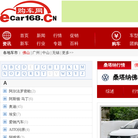
首页
新闻
行情
促销
车
新车
行业
专题
百科
团
资讯
购车
各地车市：
佛山
|
广州
|
中山
|
无锡
|
更多>>
桑塔纳行情
A
B
C
D
E
F
G
H
I
J
K
L
M
N
O
P
Q
R
S
T
U
V
W
X
Y
Z
桑塔纳佛
A
阿尔法罗密欧
(2)
综述
行
阿斯顿·马丁
(6)
奥迪
(45)
埃安
(7)
爱驰汽车
(1)
AITO问界
(4)
阿维塔
(2)