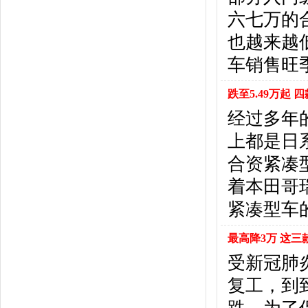
北京汽车
(17)
六七万的
北汽幻速
(10)
北汽新能源
(12)
也越来越
宝沃汽车
(5)
车销售旺
比速汽车
(3)
北汽道达
(1)
跌至5.49万起
北汽瑞翔
(1)
经过多年的
C
上都是日系
长安
(71)
长城
(17)
合资紧凑
创维汽车
(1)
着本田哥
长安启源
(2)
D
紧凑型车
DS
(8)
最高降3万 这三
大发
(1)
道奇
(3)
受新冠肺
大众
(61)
复工，到
东风风神
(17)