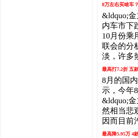
福特
(31)
8万左右买啥车
福田汽车
(18)
&ldqu
福汽启腾
(3)
内车市下
枫叶汽车
(2)
飞凡汽车
(1)
10月份乘
方程豹
(1)
联会的分
G
淡，许多
GMC
(4)
广汽传祺
(19)
最高打7.2折 五
广汽吉奥
(16)
8月的国内
观致
(3)
国金汽车
(1)
示，今年8
广汽集团
(2)
&ldqu
国机智骏
(3)
然相当悲
广汽蔚来
(1)
H
因而目前
哈飞汽车
(6)
海马汽车
(23)
最高降5.95万 