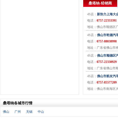
J
桑塔纳-经销商
金杯
(18)
4S店：
新协力上海大众
江淮
(33)
电话：
0757-22333391
江铃
(7)
地址：佛山市顺德区
捷豹
(11)
Jeep
(14)
4S店：
佛山市乾德汽
电话：
0757-88038998
吉利
(30)
地址：广东省佛山市
金龙
(2)
九龙
(1)
4S店：
佛山市顺德区
江铃集团新能源
(8)
电话：
0757-22330929
ARCFOX极狐
(6)
地址：广东省佛山市
君马
(3)
4S店：
佛山市航友汽
捷途
(9)
电话：
0757-85577209
捷达
(3)
地址：佛山市南海区大
几何汽车
(5)
极氪
(4)
桑塔纳各城市行情
捷尼赛思
(3)
佛山
广州
无锡
中山
吉利银河
(7)