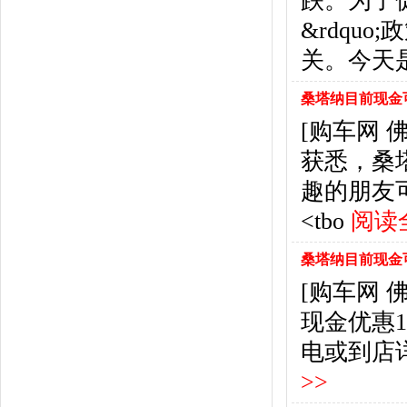
跌。为了促
东风风行
(18)
&rdqu
东风小康
(11)
东南
(12)
关。今天
东风风度
(7)
东风
(4)
桑塔纳目前现金可
东风风光
(10)
[购车网
电咖
(1)
获悉，桑
东风瑞泰特
(1)
大乘汽车
(5)
趣的朋友
电动屋
(1)
<tbo
阅读
东风纳米
(3)
大运汽车
(1)
桑塔纳目前现金可
东风奕派
(1)
[购车网
F
现金优惠
法拉利
(10)
菲亚特
(9)
电或到店详
丰田
(60)
>>
福迪
(4)