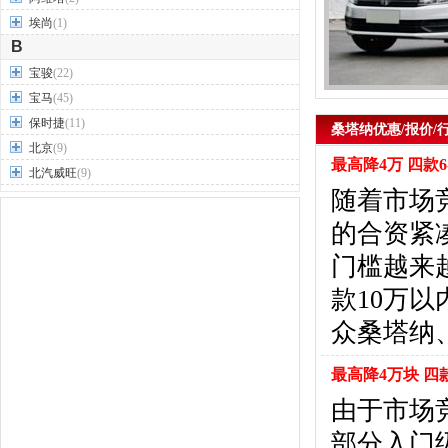
埃尚
(1)
B
宝骏
(22)
宝马
(45)
保时捷
(11)
桑塔纳优惠/报价/
北京
(9)
最高降4万 四款
北汽威旺
(9)
随着市场
北汽制造
(7)
奔驰
(63)
的合资紧
奔腾
(15)
门槛越来
本田
(31)
款10万
标致
(19)
别克
(24)
众桑塔纳
宾利
(5)
比亚迪
(56)
最高降4万块 四
布加迪
(1)
由于市场
北汽昌河
(12)
部分入门