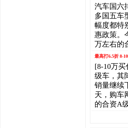
悍马
(4)
汽车国六
恒天汽车
(3)
多国五车
红旗
(12)
黄海
(8)
幅度都特
华泰汽车
(9)
惠政策。
哈弗
(26)
万左右的
海格
(2)
华颂
(1)
最高打6.5折 8
汉腾汽车
(3)
[8-10
华泰新能源
(4)
红星汽车
(1)
级车，其
华晨雷诺
(1)
销量继续
汉龙汽车
(1)
天，购车
华人运通
(1)
合创
(1)
的合资A
昊铂
(2)
I
iCAR
(2)