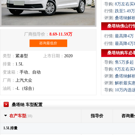
·
导购
|
8万左右
·
行情
|
跌至5.4
·
评测
|
桑塔纳解析
桑塔纳佛山行
厂商指导价：
8.69-11.59万
·
行情
|
最高降4万
咨询最低价
·
行情
|
最高降4万
桑塔纳购车必
类型：
紧凑型
上市日期：
2020
·
导购
|
售5万多起
排量：
1.5L
·
导购
|
8万左右
变速箱：
手动、自动
·
评测
|
桑塔纳解析
厂商：
上汽大众
·
评测
|
解析最实惠
油耗：
-L（综合）
·
导购
|
10万内选
桑塔纳 车型配置
在产车型
指导价
咨询最
(18)
1.5L排量