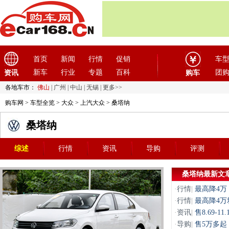
首页
新闻
行情
促销
车
新车
行业
专题
百科
团
资讯
购车
各地车市：
佛山
|
广州
|
中山
|
无锡
|
更多>>
购车网
>
车型全览
>
大众
>
上汽大众
> 桑塔纳
桑塔纳
综述
行情
资讯
导购
评测
桑塔纳最新文
·
行情
|
最高降4万
·
行情
|
最高降4万
·
资讯
|
售8.69-
·
导购
|
售5万多起