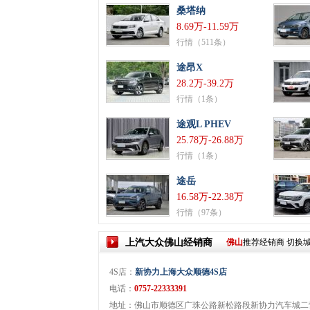
桑塔纳
8.69万-11.59万
行情（511条）
途昂X
28.2万-39.2万
行情（1条）
途观L PHEV
25.78万-26.88万
行情（1条）
途岳
16.58万-22.38万
行情（97条）
上汽大众
佛山
经销商
佛山
推荐经销商
切换
4S店：
新协力上海大众顺德4S店
电话：
0757-22333391
地址：佛山市顺德区广珠公路新松路段新协力汽车城二