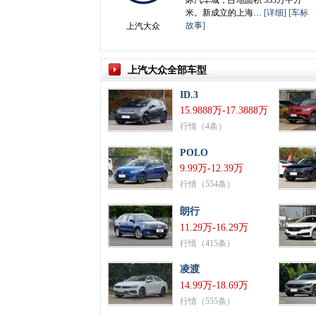
际汽车城，占地面积 333万平方
米。新成立的上海…
[详细]
[车标
故事]
上汽大众
上汽大众全部车型
ID.3
15.9888万-17.3888万
行情（4条）
POLO
9.99万-12.39万
行情（554条）
朗行
11.29万-16.29万
行情（415条）
凌渡
14.99万-18.69万
行情（555条）