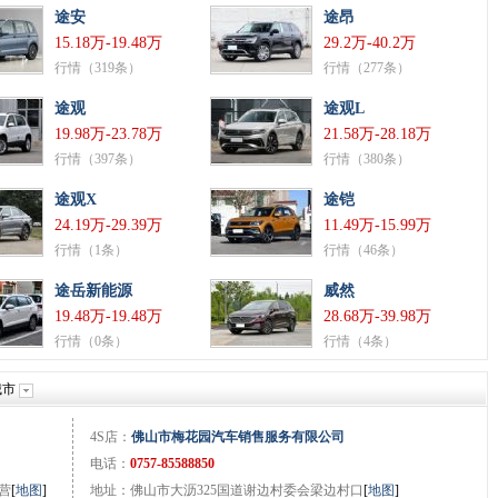
途安
途昂
15.18万-19.48万
29.2万-40.2万
行情（319条）
行情（277条）
途观
途观L
19.98万-23.78万
21.58万-28.18万
行情（397条）
行情（380条）
途观X
途铠
24.19万-29.39万
11.49万-15.99万
行情（1条）
行情（46条）
途岳新能源
威然
19.48万-19.48万
28.68万-39.98万
行情（0条）
行情（4条）
城市
4S店：
佛山市梅花园汽车销售服务有限公司
电话：
0757-85588850
营
[
地图
]
地址：佛山市大沥325国道谢边村委会梁边村口
[
地图
]