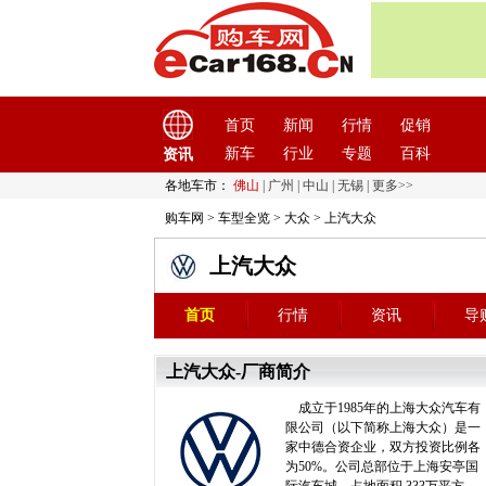
首页
新闻
行情
促销
新车
行业
专题
百科
资讯
各地车市：
佛山
|
广州
|
中山
|
无锡
|
更多>>
购车网
>
车型全览
>
大众
>
上汽大众
上汽大众
首页
行情
资讯
导
上汽大众-厂商简介
成立于1985年的上海大众汽车有
限公司（以下简称上海大众）是一
家中德合资企业，双方投资比例各
为50%。公司总部位于上海安亭国