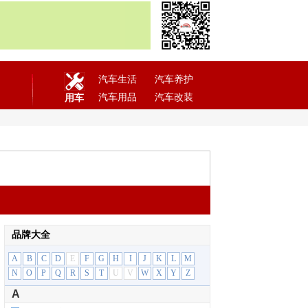
汽车生活
汽车养护
汽车用品
汽车改装
用车
品牌大全
A
B
C
D
E
F
G
H
I
J
K
L
M
N
O
P
Q
R
S
T
U
V
W
X
Y
Z
A