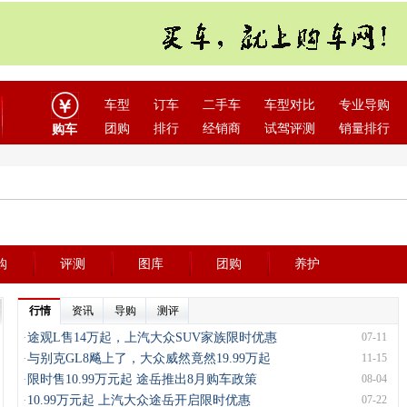
车型
订车
二手车
车型对比
专业导购
团购
排行
经销商
试驾评测
销量排行
购车
购
评测
图库
团购
养护
行情
资讯
导购
测评
·
途观L售14万起，上汽大众SUV家族限时优惠
07-11
·
与别克GL8飚上了，大众威然竟然19.99万起
11-15
·
限时售10.99万元起 途岳推出8月购车政策
08-04
·
10.99万元起 上汽大众途岳开启限时优惠
07-22