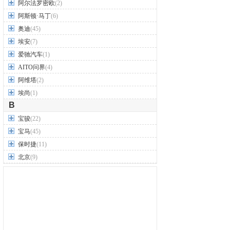
阿尔法罗密欧
(2)
阿斯顿·马丁
(6)
奥迪
(45)
埃安
(7)
爱驰汽车
(1)
AITO问界
(4)
阿维塔
(2)
埃尚
(1)
B
宝骏
(22)
宝马
(45)
保时捷
(11)
北京
(9)
北汽威旺
(9)
北汽制造
(7)
奔驰
(63)
奔腾
(15)
本田
(31)