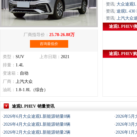
·
资讯
|
大众途观L P
·
资讯
|
途观L 43
·
资讯
|
上汽大众途
途观L PHEV
厂商指导价：
25.78-26.88万
咨询最低价
途观L PHEV
类型：
SUV
上市日期：
2021
排量：
1.4L
变速箱：
自动
厂商：
上汽大众
油耗：
1.8-1.8L（综合）
途观L PHEV 销量资讯
·
2026年6月大众途观L新能源销量0辆
·
2026年5
·
2026年4月大众途观L新能源销量0辆
·
2026年3
·
2026年2月大众途观L新能源销量2辆
·
2026年1