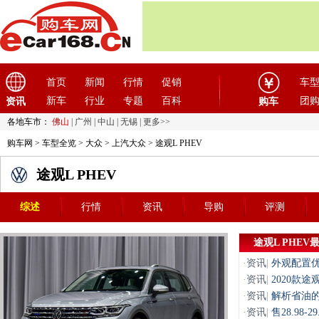
首页
新闻
行情
促销
车
新车
行业
专题
百科
团
资讯
购车
各地车市：
佛山
|
广州
|
中山
|
无锡
|
更多>>
购车网
>
车型全览
>
大众
>
上汽大众
> 途观L PHEV
途观L PHEV
综述
行情
资讯
导购
评测
途观L PHEV
·
资讯
|
外观配置
·
资讯
|
2020款途观
·
资讯
|
解析省油的
·
资讯
|
售28.98-