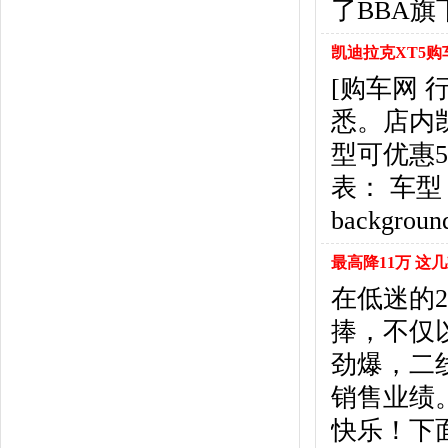
了BBA旗
悍马
(4)
恒天汽车
(3)
凯迪拉克XT5购
红旗
(12)
黄海
(8)
[购车网
华泰汽车
(9)
悉。店内
哈弗
(26)
型可优惠
海格
(2)
表： 车型 <td
华颂
(1)
汉腾汽车
(3)
backgroun
华泰新能源
(4)
红星汽车
(1)
最高降11万 这
华晨雷诺
(1)
在低迷的2
汉龙汽车
(1)
捧，不仅
华人运通
(1)
合创
(1)
劲爆，二
昊铂
(2)
销售业绩
I
快乐！下
iCAR
(2)