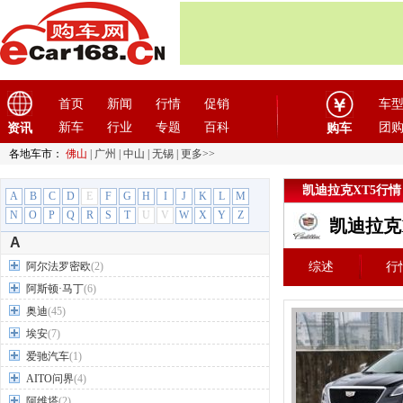
首页
新闻
行情
促销
车
新车
行业
专题
百科
团
资讯
购车
各地车市：
佛山
|
广州
|
中山
|
无锡
|
更多>>
凯迪拉克XT5行情
A
B
C
D
E
F
G
H
I
J
K
L
M
N
O
P
Q
R
S
T
U
V
W
X
Y
Z
凯迪拉克
A
阿尔法罗密欧
(2)
综述
行
阿斯顿·马丁
(6)
奥迪
(45)
埃安
(7)
爱驰汽车
(1)
AITO问界
(4)
阿维塔
(2)