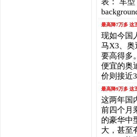
表： 车型 <td
福特
(31)
福田汽车
(18)
backgroun
福汽启腾
(3)
枫叶汽车
(2)
最高降7万多 这
飞凡汽车
(1)
现如今国
方程豹
(1)
马X3、
G
要高得多
GMC
(4)
广汽传祺
(19)
便宜的奥迪
广汽吉奥
(16)
价则接近
观致
(3)
国金汽车
(1)
最高降9万多 这
广汽集团
(2)
这两年国
国机智骏
(3)
前四个月
广汽蔚来
(1)
H
的豪华中
哈飞汽车
(6)
大，甚至
海马汽车
(23)