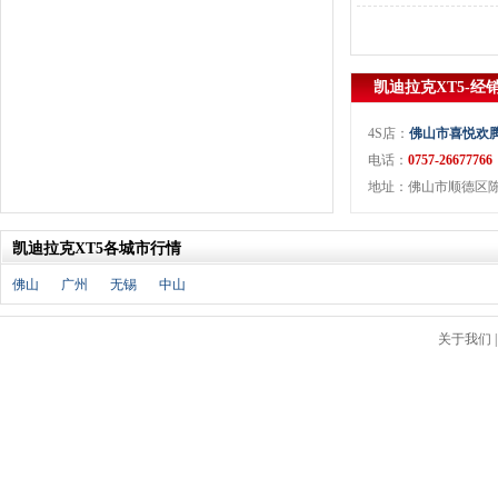
J
金杯
(18)
江淮
(33)
凯迪拉克XT5-经
江铃
(7)
捷豹
(11)
4S店：
佛山市喜悦欢
Jeep
(14)
电话：
0757-26677766
吉利
(30)
地址：佛山市顺德区陈村
金龙
(2)
九龙
(1)
凯迪拉克XT5各城市行情
江铃集团新能源
(8)
佛山
广州
无锡
中山
ARCFOX极狐
(6)
君马
(3)
关于我们
捷途
(9)
捷达
(3)
几何汽车
(5)
极氪
(4)
捷尼赛思
(3)
吉利银河
(7)