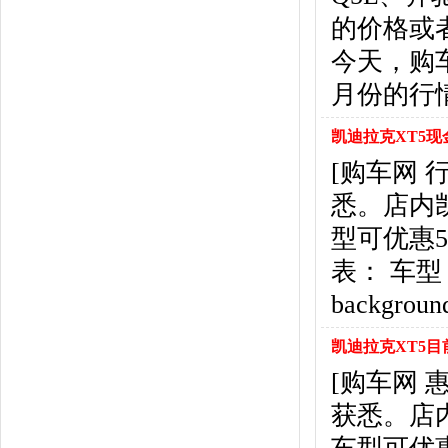
北京汽车
(17)
的价格或
北汽幻速
(10)
北汽新能源
(12)
今天，购
宝沃汽车
(5)
月份的行情
比速汽车
(3)
北汽道达
(1)
凯迪拉克XT5现
北汽瑞翔
(1)
[购车网
C
悉。店内
长安
(71)
长城
(17)
型可优惠
创维汽车
(1)
表： 车型 <td
长安启源
(2)
D
backgroun
DS
(8)
凯迪拉克XT5目
大发
(1)
道奇
(3)
[购车网 
大众
(61)
获悉。店
东风风神
(17)