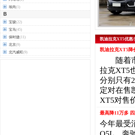
埃尚
(1)
B
宝骏
(22)
宝马
(45)
保时捷
(11)
凯迪拉克XT5优惠/
北京
(9)
凯迪拉克XT5降价1
北汽威旺
(9)
随着市场
北汽制造
(7)
奔驰
(63)
拉克XT
奔腾
(15)
分别只有2
本田
(31)
定对在售
标致
(19)
别克
(24)
XT5对
宾利
(5)
比亚迪
(56)
最高降11万多 
布加迪
(1)
今年最受
北汽昌河
(12)
Q5L、奔