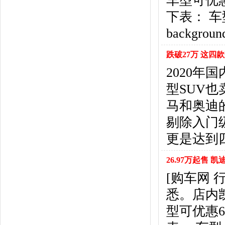
车型可优
东风风行
(18)
下表： 车型 <t
东风小康
(11)
东南
(12)
backgrou
东风风度
(7)
东风
(4)
跌破27万 这四
东风风光
(10)
2020
电咖
(1)
型SUV
东风瑞泰特
(1)
大乘汽车
(5)
马和奥迪
电动屋
(1)
剔除入门
东风纳米
(3)
更是达到
大运汽车
(1)
东风奕派
(1)
26.97万起售 
F
[购车网
法拉利
(10)
菲亚特
(9)
悉。店内
丰田
(60)
型可优惠
福迪
(4)