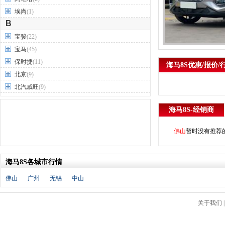
埃尚
(1)
B
宝骏
(22)
宝马
(45)
保时捷
(11)
海马8S优惠/报价/
北京
(9)
北汽威旺
(9)
北汽制造
(7)
海马8S-经销商
奔驰
(63)
奔腾
(15)
佛山
暂时没有推荐
本田
(31)
标致
(19)
海马8S各城市行情
别克
(24)
宾利
(5)
佛山
广州
无锡
中山
比亚迪
(56)
布加迪
(1)
关于我们
北汽昌河
(12)