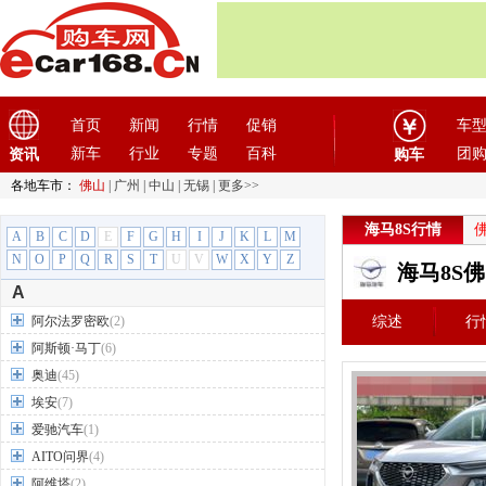
首页
新闻
行情
促销
车
新车
行业
专题
百科
团
资讯
购车
各地车市：
佛山
|
广州
|
中山
|
无锡
|
更多>>
海马8S行情
A
B
C
D
E
F
G
H
I
J
K
L
M
N
O
P
Q
R
S
T
U
V
W
X
Y
Z
海马8S
A
阿尔法罗密欧
(2)
综述
行
阿斯顿·马丁
(6)
奥迪
(45)
埃安
(7)
爱驰汽车
(1)
AITO问界
(4)
阿维塔
(2)