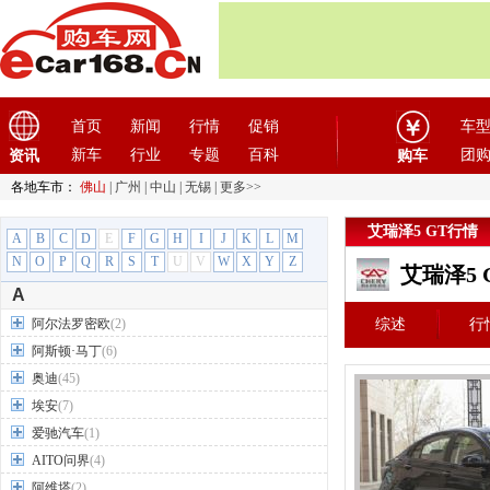
首页
新闻
行情
促销
车
新车
行业
专题
百科
团
资讯
购车
各地车市：
佛山
|
广州
|
中山
|
无锡
|
更多>>
艾瑞泽5 GT行情
A
B
C
D
E
F
G
H
I
J
K
L
M
N
O
P
Q
R
S
T
U
V
W
X
Y
Z
艾瑞泽5
A
阿尔法罗密欧
(2)
综述
行
阿斯顿·马丁
(6)
奥迪
(45)
埃安
(7)
爱驰汽车
(1)
AITO问界
(4)
阿维塔
(2)