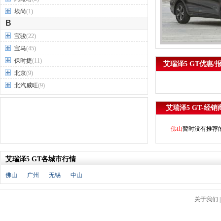
埃尚
(1)
B
宝骏
(22)
宝马
(45)
保时捷
(11)
艾瑞泽5 GT优惠/
北京
(9)
北汽威旺
(9)
北汽制造
(7)
艾瑞泽5 GT-经销
奔驰
(63)
奔腾
(15)
佛山
暂时没有推荐
本田
(31)
标致
(19)
艾瑞泽5 GT各城市行情
别克
(24)
宾利
(5)
佛山
广州
无锡
中山
比亚迪
(56)
布加迪
(1)
关于我们
北汽昌河
(12)