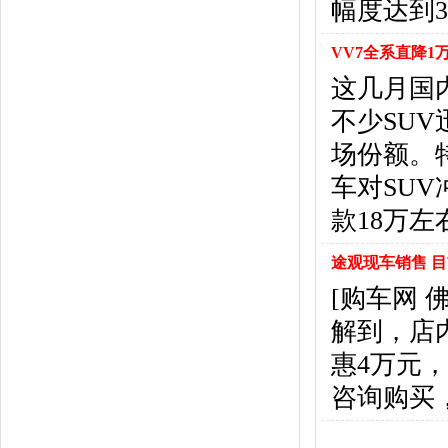
幅度达到3
悍马
(4)
恒天汽车
(3)
VV7全系直降1
红旗
(12)
黄海
(8)
这几月国
华泰汽车
(9)
不少SU
哈弗
(26)
场份额。
海格
(2)
车对SU
华颂
(1)
汉腾汽车
(3)
款18万左
华泰新能源
(4)
红星汽车
(1)
途观现车销售 
华晨雷诺
(1)
[购车网
汉龙汽车
(1)
解到，店
华人运通
(1)
合创
(1)
惠4万元
昊铂
(2)
咨询购买，详
I
iCAR
(2)