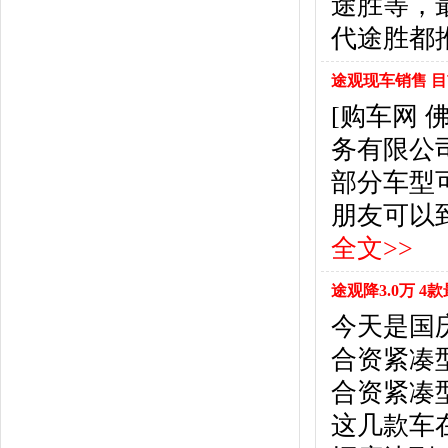
途胜等，
福特
(31)
福田汽车
(18)
代途胜都推
福汽启腾
(3)
枫叶汽车
(2)
途观现车销售 目
飞凡汽车
(1)
[购车网
方程豹
(1)
务有限公
G
部分车型
GMC
(4)
广汽传祺
(19)
朋友可以到店
广汽吉奥
(16)
全文>>
观致
(3)
国金汽车
(1)
途观降3.0万 
广汽集团
(2)
今天是国
国机智骏
(3)
合资紧凑
广汽蔚来
(1)
H
合资紧凑型
哈飞汽车
(6)
这几款车
海马汽车
(23)