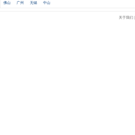
佛山
广州
无锡
中山
江淮钇为
(1)
K
关于我们
凯迪拉克
(15)
开瑞
(10)
克莱斯勒
(3)
科尼赛克
(2)
卡威
(5)
凯翼汽车
(12)
康迪全球鹰
(2)
L
猎豹汽车
(14)
陆风
(9)
兰博基尼
(6)
劳斯莱斯
(5)
雷克萨斯
(15)
雷诺
(13)
路特斯
(3)
莲花汽车
(3)