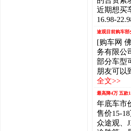
的合资紧
东风风行
(18)
近期想买
东风小康
(11)
东南
(12)
16.98-22
东风风度
(7)
东风
(4)
途观目前购车部分
东风风光
(10)
[购车网
电咖
(1)
务有限公
东风瑞泰特
(1)
大乘汽车
(5)
部分车型
电动屋
(1)
朋友可以到店
东风纳米
(3)
全文>>
大运汽车
(1)
东风奕派
(1)
最高降4万 五款1
F
年底车市
法拉利
(10)
菲亚特
(9)
售价15-
丰田
(60)
众途观、J
福迪
(4)