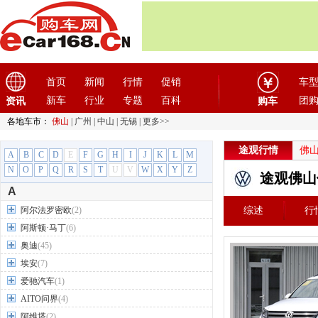
首页
新闻
行情
促销
车
新车
行业
专题
百科
团
资讯
购车
各地车市：
佛山
|
广州
|
中山
|
无锡
|
更多>>
途观行情
佛
A
B
C
D
E
F
G
H
I
J
K
L
M
N
O
P
Q
R
S
T
U
V
W
X
Y
Z
途观佛山
A
阿尔法罗密欧
(2)
综述
行
阿斯顿·马丁
(6)
奥迪
(45)
埃安
(7)
爱驰汽车
(1)
AITO问界
(4)
阿维塔
(2)