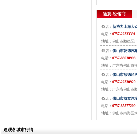
J
金杯
(18)
途观-经销商
江淮
(33)
江铃
(7)
4S店：
新协力上海大众
捷豹
(11)
电话：
0757-22333391
Jeep
(14)
地址：佛山市顺德区
吉利
(30)
4S店：
佛山市乾德汽
金龙
(2)
电话：
0757-88038998
九龙
(1)
地址：广东省佛山市
江铃集团新能源
(8)
4S店：
佛山市顺德区
ARCFOX极狐
(6)
电话：
0757-22330929
君马
(3)
地址：广东省佛山市
捷途
(9)
4S店：
佛山市航友汽
捷达
(3)
电话：
0757-85577209
几何汽车
(5)
地址：佛山市南海区大
极氪
(4)
捷尼赛思
(3)
途观各城市行情
吉利银河
(7)