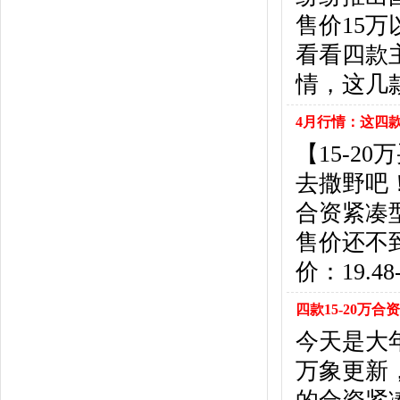
北京汽车
(17)
售价15
北汽幻速
(10)
北汽新能源
(12)
看看四款主
宝沃汽车
(5)
情，这几
比速汽车
(3)
北汽道达
(1)
4月行情：这四款1
北汽瑞翔
(1)
【15-2
C
去撒野吧
长安
(71)
长城
(17)
合资紧凑
创维汽车
(1)
售价还不
长安启源
(2)
D
价：19.48
DS
(8)
四款15-20万合
大发
(1)
道奇
(3)
今天是大
大众
(61)
万象更新
东风风神
(17)