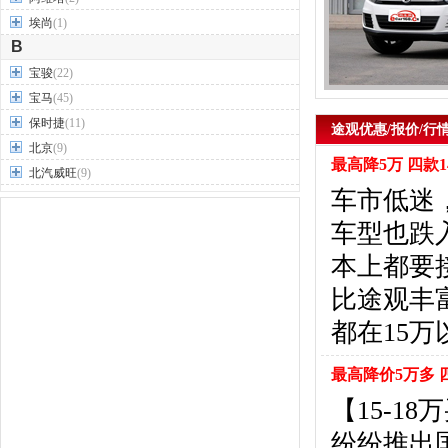
埃尚
(1)
B
宝骏
(22)
宝马
(45)
保时捷
(11)
途观优惠/报价/行
北京
(9)
最高降5万 四款1
北汽威旺
(9)
车市低迷
北汽制造
(7)
奔驰
(63)
车型也跌入
奔腾
(15)
本上都要
本田
(31)
比途观丰
标致
(19)
别克
(24)
都在15
宾利
(5)
比亚迪
(56)
最高降价5万多 四
布加迪
(1)
【15-
北汽昌河
(12)
纷纷推出