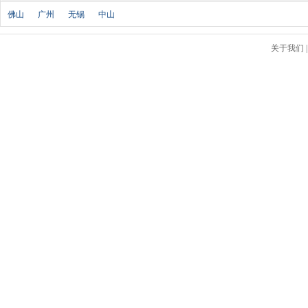
北京汽车
(17)
佛山
广州
无锡
中山
北汽幻速
(10)
北汽新能源
(12)
关于我们
宝沃汽车
(5)
比速汽车
(3)
北汽道达
(1)
北汽瑞翔
(1)
C
长安
(71)
长城
(17)
创维汽车
(1)
长安启源
(2)
D
DS
(8)
大发
(1)
道奇
(3)
大众
(61)
东风风神
(17)