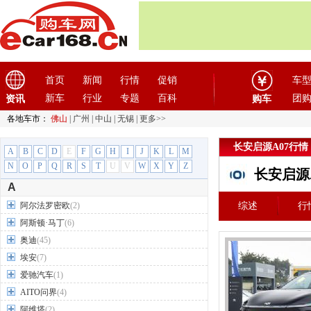
首页
新闻
行情
促销
车
新车
行业
专题
百科
团
资讯
购车
各地车市：
佛山
|
广州
|
中山
|
无锡
|
更多>>
长安启源A07行情
A
B
C
D
E
F
G
H
I
J
K
L
M
N
O
P
Q
R
S
T
U
V
W
X
Y
Z
长安启源
A
阿尔法罗密欧
(2)
综述
行
阿斯顿·马丁
(6)
奥迪
(45)
埃安
(7)
爱驰汽车
(1)
AITO问界
(4)
阿维塔
(2)