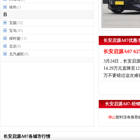
埃尚
(1)
B
宝骏
(22)
宝马
(45)
保时捷
(11)
长安启源A07优惠/
北京
(9)
长安启源A07 6
北汽威旺
(9)
3月24日，长安启
北汽制造
(7)
14.29万元直降
奔驰
(63)
万不要错过这次难
奔腾
(15)
本田
(31)
标致
(19)
别克
(24)
长安启源A07-经
宾利
(5)
比亚迪
(56)
佛山
暂时没有推荐
布加迪
(1)
北汽昌河
(12)
长安启源A07各城市行情