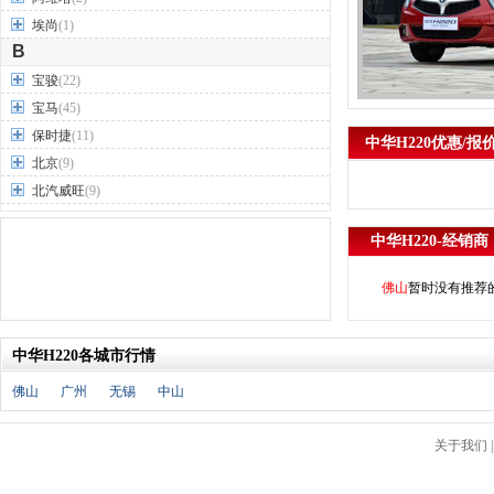
埃尚
(1)
B
宝骏
(22)
宝马
(45)
保时捷
(11)
中华H220优惠/报
北京
(9)
北汽威旺
(9)
北汽制造
(7)
中华H220-经销商
奔驰
(63)
奔腾
(15)
佛山
暂时没有推荐
本田
(31)
标致
(19)
中华H220各城市行情
别克
(24)
宾利
(5)
佛山
广州
无锡
中山
比亚迪
(56)
布加迪
(1)
关于我们
北汽昌河
(12)