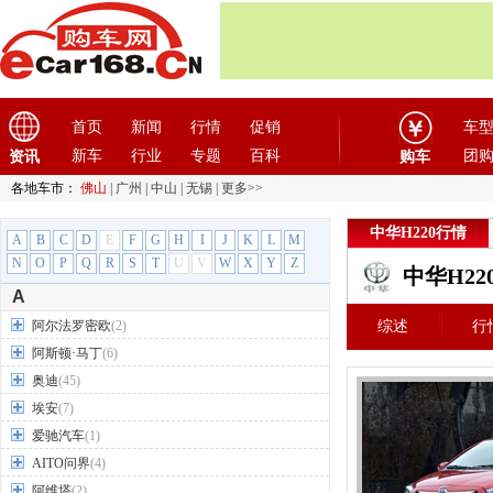
首页
新闻
行情
促销
车
新车
行业
专题
百科
团
资讯
购车
各地车市：
佛山
|
广州
|
中山
|
无锡
|
更多>>
中华H220行情
A
B
C
D
E
F
G
H
I
J
K
L
M
N
O
P
Q
R
S
T
U
V
W
X
Y
Z
中华H2
A
阿尔法罗密欧
(2)
综述
行
阿斯顿·马丁
(6)
奥迪
(45)
埃安
(7)
爱驰汽车
(1)
AITO问界
(4)
阿维塔
(2)