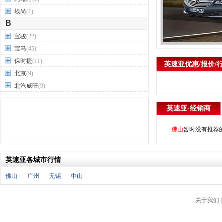
埃尚
(1)
B
宝骏
(22)
宝马
(45)
保时捷
(11)
英速亚优惠/报价/
北京
(9)
北汽威旺
(9)
北汽制造
(7)
英速亚-经销商
奔驰
(63)
奔腾
(15)
佛山
暂时没有推荐
本田
(31)
标致
(19)
英速亚各城市行情
别克
(24)
宾利
(5)
佛山
广州
无锡
中山
比亚迪
(56)
布加迪
(1)
关于我们
北汽昌河
(12)