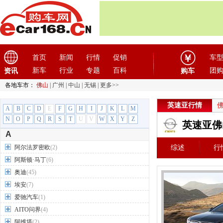
首页
新闻
行情
促销
车
新车
行业
专题
百科
团
资讯
购车
各地车市：
佛山
|
广州
|
中山
|
无锡
|
更多>>
英速亚行情
A
B
C
D
E
F
G
H
I
J
K
L
M
N
O
P
Q
R
S
T
U
V
W
X
Y
Z
英速亚佛
A
阿尔法罗密欧
(2)
综述
行
阿斯顿·马丁
(6)
奥迪
(45)
埃安
(7)
爱驰汽车
(1)
AITO问界
(4)
阿维塔
(2)