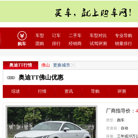
车型
订车
二手车
车型对比
专业导购
团购
排行
经销商
试驾评测
销量排行
购车
奥迪TT行情
佛山
更换城市
奥迪TT佛山优惠
综述
行情
资讯
导购
评测
厂商指导价：
4
类型：
跑车
变速箱：
自动
保修：
三年或10万