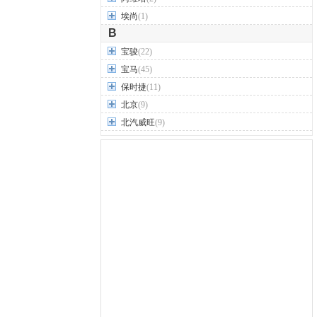
埃尚
(1)
B
宝骏
(22)
宝马
(45)
保时捷
(11)
北京
(9)
北汽威旺
(9)
北汽制造
(7)
奔驰
(63)
奔腾
(15)
本田
(31)
标致
(19)
别克
(24)
宾利
(5)
比亚迪
(56)
布加迪
(1)
北汽昌河
(12)