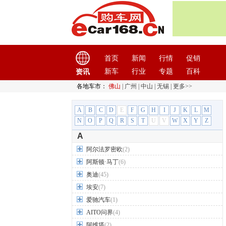
首页
新闻
行情
促销
新车
行业
专题
百科
资讯
各地车市：
佛山
|
广州
|
中山
|
无锡
|
更多>>
A
B
C
D
E
F
G
H
I
J
K
L
M
N
O
P
Q
R
S
T
U
V
W
X
Y
Z
A
阿尔法罗密欧
(2)
阿斯顿·马丁
(6)
奥迪
(45)
埃安
(7)
爱驰汽车
(1)
AITO问界
(4)
阿维塔
(2)