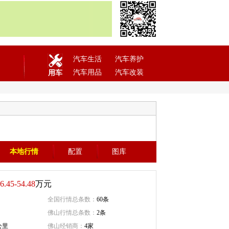
汽车生活
汽车养护
汽车用品
汽车改装
用车
本地行情
配置
图库
6.45-54.48
万元
全国行情总条数：
60条
佛山行情总条数：
2条
公里
佛山经销商：
4家