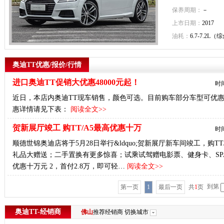
保养周期：
－
上市日期：
2017
油耗：
6.7-7.2L（
奥迪TT优惠/报价/行情
进口奥迪TT促销大优惠48000元起！
时间
近日，本店内奥迪TT现车销售，颜色可选。目前购车部分车型可优惠
惠详情请见下表：
阅读全文>>
贺新展厅竣工 购TT/A5最高优惠十万
时间
顺德世锦奥迪店将于5月28日举行&ldquo;贺新展厅新车间竣工，购TT/A
礼品大赠送；二手置换有更多惊喜；试乘试驾赠电影票、健身卡、SPA体
优惠十万元 2，首付2.8万，即可轻…
阅读全文>>
到第
第一页
1
最后一页
共
1
页
奥迪TT-经销商
佛山
推荐经销商
切换城市