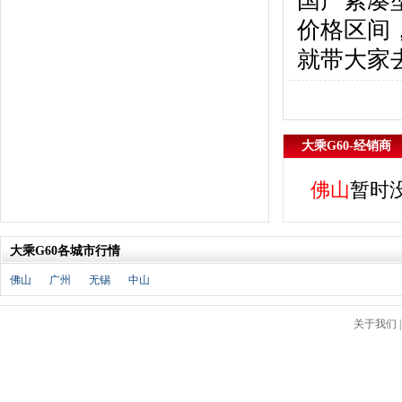
国产紧凑
东风风行
(18)
价格区间
东风小康
(11)
东南
(12)
就带大家
东风风度
(7)
东风
(4)
东风风光
(10)
电咖
(1)
大乘G60-经销商
东风瑞泰特
(1)
大乘汽车
(5)
佛山
暂时
电动屋
(1)
东风纳米
(3)
大运汽车
(1)
大乘G60各城市行情
东风奕派
(1)
佛山
广州
无锡
中山
F
法拉利
(10)
关于我们
菲亚特
(9)
丰田
(60)
福迪
(4)