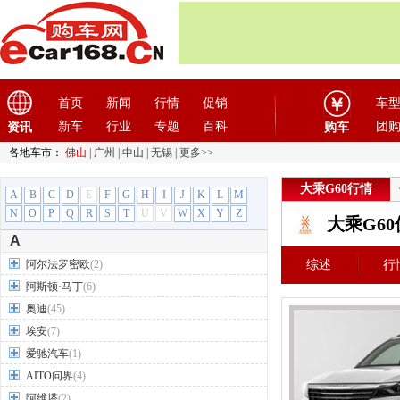
首页
新闻
行情
促销
车
新车
行业
专题
百科
团
资讯
购车
各地车市：
佛山
|
广州
|
中山
|
无锡
|
更多>>
大乘G60行情
A
B
C
D
E
F
G
H
I
J
K
L
M
N
O
P
Q
R
S
T
U
V
W
X
Y
Z
大乘G6
A
阿尔法罗密欧
(2)
综述
行
阿斯顿·马丁
(6)
奥迪
(45)
埃安
(7)
爱驰汽车
(1)
AITO问界
(4)
阿维塔
(2)