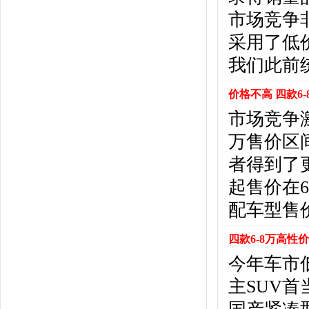
北京汽车
(17)
市场竞争
北汽幻速
(10)
北汽新能源
(12)
采用了低
宝沃汽车
(5)
我们此前
比速汽车
(3)
北汽道达
(1)
价格不高 四款6
北汽瑞翔
(1)
市场竞争
C
万售价区
长安
(71)
长城
(17)
者得到了
创维汽车
(1)
起售价在
长安启源
(2)
D
配车型售
DS
(8)
四款6-8万高性
大发
(1)
道奇
(3)
今年车市
大众
(61)
主SUV
东风风神
(17)