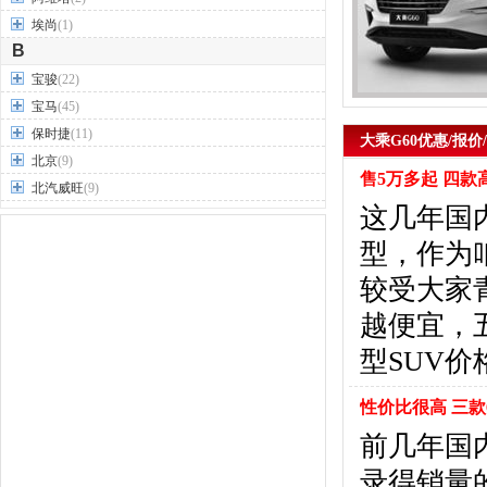
埃尚
(1)
B
宝骏
(22)
宝马
(45)
保时捷
(11)
大乘G60优惠/报价
北京
(9)
售5万多起 四款
北汽威旺
(9)
这几年国
北汽制造
(7)
奔驰
(63)
型，作为
奔腾
(15)
较受大家
本田
(31)
越便宜，
标致
(19)
别克
(24)
型SUV
宾利
(5)
比亚迪
(56)
性价比很高 三款
布加迪
(1)
前几年国内
北汽昌河
(12)
录得销量