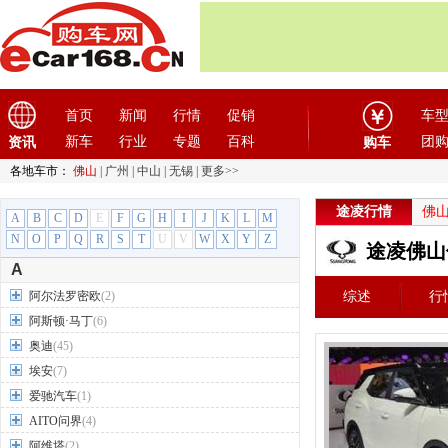
首页
新闻
行情
促销
车
新车
行业
专题
百科
团
资讯
购车
各地车市：
佛山
|
广州
|
中山
|
无锡
|
更多>>
途凌行情
佛
A
B
C
D
E
F
G
H
I
J
K
L
M
N
O
P
Q
R
S
T
U
V
W
X
Y
Z
途凌佛山
A
阿尔法罗密欧
(2)
综述
行
阿斯顿·马丁
(6)
奥迪
(45)
埃安
(7)
爱驰汽车
(1)
AITO问界
(4)
阿维塔
(2)