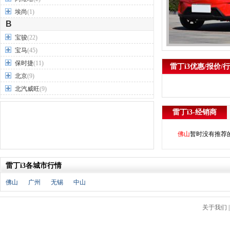
埃尚
(1)
B
宝骏
(22)
宝马
(45)
保时捷
(11)
雷丁i3优惠/报价/
北京
(9)
北汽威旺
(9)
北汽制造
(7)
雷丁i3-经销商
奔驰
(63)
奔腾
(15)
佛山
暂时没有推荐
本田
(31)
标致
(19)
雷丁i3各城市行情
别克
(24)
宾利
(5)
佛山
广州
无锡
中山
比亚迪
(56)
布加迪
(1)
关于我们
北汽昌河
(12)