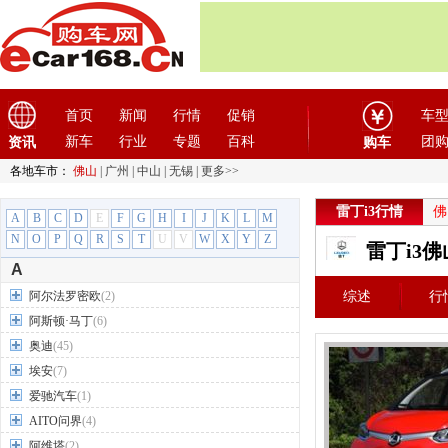
首页
新闻
行情
促销
车
新车
行业
专题
百科
团
资讯
购车
各地车市：
佛山
|
广州
|
中山
|
无锡
|
更多>>
雷丁i3行情
佛
A
B
C
D
E
F
G
H
I
J
K
L
M
N
O
P
Q
R
S
T
U
V
W
X
Y
Z
雷丁i3
A
阿尔法罗密欧
(2)
综述
行
阿斯顿·马丁
(6)
奥迪
(45)
埃安
(7)
爱驰汽车
(1)
AITO问界
(4)
阿维塔
(2)