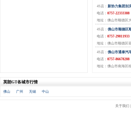
J
4S店：
新协力集团别克
金杯
(18)
电话：
0757-22333388
江淮
(33)
地址：佛山市顺德区
江铃
(7)
4S店：
佛山市顺德区
捷豹
(11)
电话：
0757-29811933
Jeep
(14)
地址：佛山市顺德区
吉利
(30)
4S店：
佛山市通泰汽
金龙
(2)
电话：
0757-86678288
九龙
(1)
地址：佛山市南海区
江铃集团新能源
(8)
ARCFOX极狐
(6)
英朗GT各城市行情
君马
(3)
捷途
(9)
佛山
广州
无锡
中山
捷达
(3)
几何汽车
(5)
关于我们
极氪
(4)
捷尼赛思
(3)
吉利银河
(7)