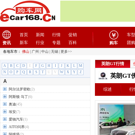
首页
新闻
行情
促销
车
新车
行业
专题
百科
团
资讯
购车
各地车市：
佛山
|
广州
|
中山
|
无锡
|
更多>>
英朗GT行情
A
B
C
D
E
F
G
H
I
J
K
L
M
N
O
P
Q
R
S
T
U
V
W
X
Y
Z
英朗GT
A
阿尔法罗密欧
(2)
综述
行
阿斯顿·马丁
(6)
奥迪
(45)
埃安
(7)
爱驰汽车
(1)
AITO问界
(4)
阿维塔
(2)