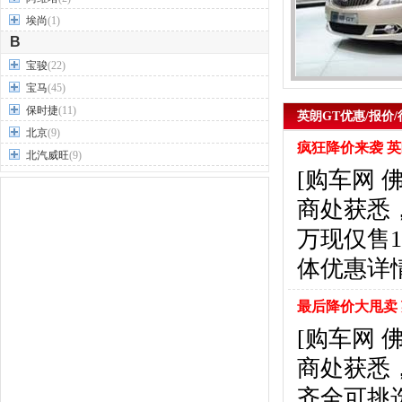
埃尚
(1)
B
宝骏
(22)
宝马
(45)
保时捷
(11)
英朗GT优惠/报价/
北京
(9)
疯狂降价来袭 英
北汽威旺
(9)
[购车网
北汽制造
(7)
奔驰
(63)
商处获悉，
奔腾
(15)
万现仅售
本田
(31)
体优惠详情请
标致
(19)
别克
(24)
最后降价大甩卖 
宾利
(5)
[购车网
比亚迪
(56)
布加迪
(1)
商处获悉
北汽昌河
(12)
齐全可挑