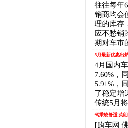
福特
(31)
往往每年
福田汽车
(18)
销商均会
福汽启腾
(3)
理的库存
枫叶汽车
(2)
飞凡汽车
(1)
应不愁销
方程豹
(1)
期对车市
G
GMC
(4)
5月最新优惠出
广汽传祺
(19)
4月国内车
广汽吉奥
(16)
7.60%
观致
(3)
国金汽车
(1)
5.91%
广汽集团
(2)
了稳定增
国机智骏
(3)
传统5月
广汽蔚来
(1)
H
驾乘较舒适 英朗
哈飞汽车
(6)
海马汽车
(23)
[购车网