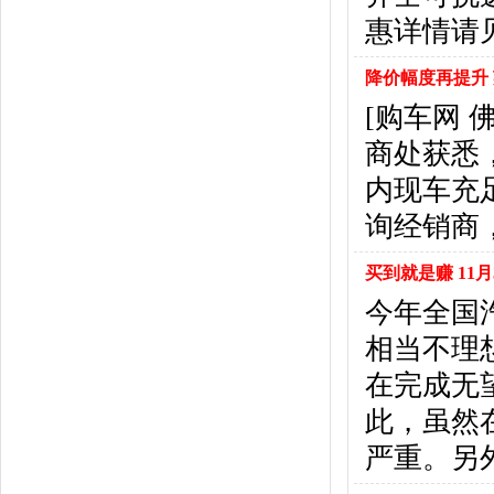
北京汽车
(17)
惠详情请见下表
北汽幻速
(10)
北汽新能源
(12)
降价幅度再提升 
宝沃汽车
(5)
[购车网
比速汽车
(3)
北汽道达
(1)
商处获悉
北汽瑞翔
(1)
内现车充
C
询经销商
长安
(71)
长城
(17)
买到就是赚 11月
创维汽车
(1)
长安启源
(2)
今年全国
D
相当不理
DS
(8)
在完成无
大发
(1)
道奇
(3)
此，虽然
大众
(61)
严重。另
东风风神
(17)