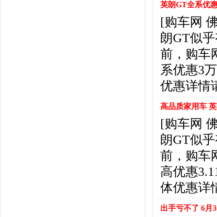
东风风行
(18)
英朗GT全系优惠达
东风小康
(11)
[购车网
东南
(12)
朗GT似
东风风度
(7)
东风
(4)
前，购车
东风风光
(10)
系优惠3
电咖
(1)
优惠详情
东风瑞泰特
(1)
大乘汽车
(5)
高品质家用车 英
电动屋
(1)
[购车网
东风纳米
(3)
大运汽车
(1)
朗GT似
东风奕派
(1)
前，购车
F
高优惠3
法拉利
(10)
菲亚特
(9)
体优惠详
丰田
(60)
福迪
(4)
出手亏不了 6月3