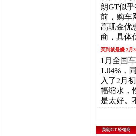
悍马
(4)
朗GT似
恒天汽车
(3)
前，购车
红旗
(12)
黄海
(8)
高现金优
华泰汽车
(9)
商，具体
哈弗
(26)
海格
(2)
买到就是赚 2月3
华颂
(1)
1月全国车
汉腾汽车
(3)
1.04%
华泰新能源
(4)
红星汽车
(1)
入了2月
华晨雷诺
(1)
幅缩水，
汉龙汽车
(1)
是太好。
华人运通
(1)
合创
(1)
昊铂
(2)
I
英朗GT-经销商
iCAR
(2)