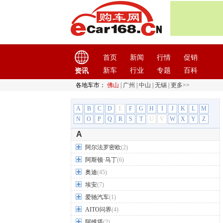
首页
新闻
行情
促销
新车
行业
专题
百科
资讯
各地车市：
佛山
|
广州
|
中山
|
无锡
|
更多>>
A
B
C
D
E
F
G
H
I
J
K
L
M
N
O
P
Q
R
S
T
U
V
W
X
Y
Z
A
阿尔法罗密欧
(2)
阿斯顿·马丁
(6)
奥迪
(45)
埃安
(7)
爱驰汽车
(1)
AITO问界
(4)
阿维塔
(2)