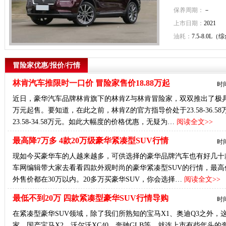
保养周期：
－
上市日期：
2021
油耗：
7.5-8.0L（
冒险家优惠/报价/行情
林肯汽车推限时一口价 冒险家售价18.88万起
时间
近日，豪华汽车品牌林肯旗下的林肯Z与林肯冒险家，双双推出了极具吸
万元起售。要知道，在此之前，林肯Z的官方指导价处于23.58-36.
23.58-34.58万元。如此大幅度的价格优惠，无疑为…
阅读全文>>
最高降7万多 4款20万级豪华紧凑型SUV行情
时间
现如今买豪华车的人越来越多，可供选择的豪华品牌汽车也有好几十
车网编辑带大家去看看四款外观时尚的豪华紧凑型SUV的行情，最高
外售价都在30万以内。20多万买豪华SUV，你会选择…
阅读全文>>
最低不到20万 四款紧凑型豪华SUV行情导购
时间
在紧凑型豪华SUV领域，除了我们所熟知的宝马X1、奥迪Q3之外
家、国产宝马X2、沃尔沃XC40、奔驰GLB等，就连上市有些年头的奔