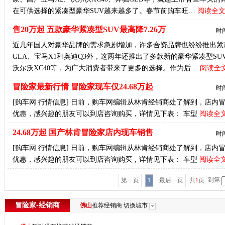
在可供选择的紧凑型豪华SUV越来越多了。春节前购车旺…
阅读全文
售20万起 五款豪华紧凑型SUV最高降7.26万
时间
近几年国人对豪华品牌的需求急剧增加，许多合资品牌也纷纷推出紧
GLA、宝马X1和奥迪Q3外，这两年还推出了多款新的豪华紧凑型SU
沃尔沃XC40等，为广大消费者带来了更多的选择。作为后…
阅读全文
冒险家最新行情 冒险家现车仅24.68万起
时间
[购车网 行情信息] 日前，购车网编辑从林肯经销商处了解到，店
优惠，感兴趣的朋友可以到店咨询购买，详情见下表： 车型
阅读全文
24.68万起 国产林肯冒险家店内现车销售
时间
[购车网 行情信息] 日前，购车网编辑从林肯经销商处了解到，店
优惠，感兴趣的朋友可以到店咨询购买，详情见下表： 车型
阅读全文
到第
第一页
1
最后一页
共
1
页
冒险家-经销商
佛山
推荐经销商
切换城市