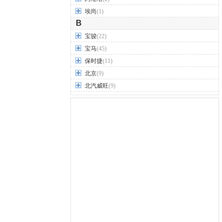
埃尚
(1)
B
宝骏
(22)
宝马
(45)
保时捷
(11)
北京
(9)
北汽威旺
(9)
北汽制造
(7)
奔驰
(63)
奔腾
(15)
本田
(31)
标致
(19)
别克
(24)
宾利
(5)
比亚迪
(56)
布加迪
(1)
北汽昌河
(12)