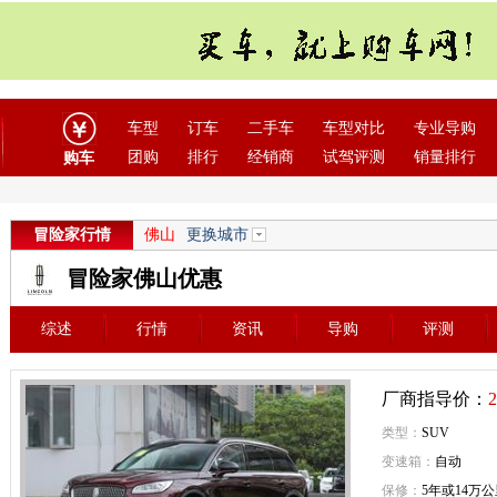
车型
订车
二手车
车型对比
专业导购
团购
排行
经销商
试驾评测
销量排行
购车
冒险家行情
佛山
更换城市
冒险家佛山优惠
综述
行情
资讯
导购
评测
厂商指导价：
2
类型：
SUV
变速箱：
自动
保修：
5年或14万