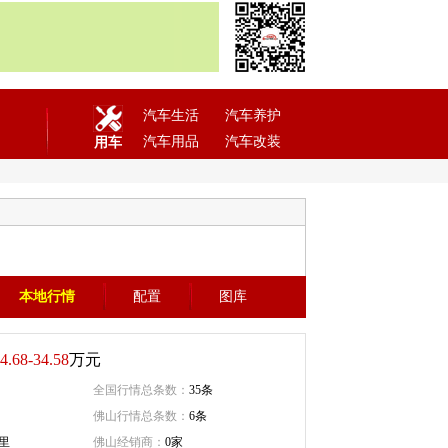
汽车生活
汽车养护
汽车用品
汽车改装
用车
本地行情
配置
图库
4.68-34.58
万元
全国行情总条数：
35条
佛山行情总条数：
6条
公里
佛山经销商：
0家