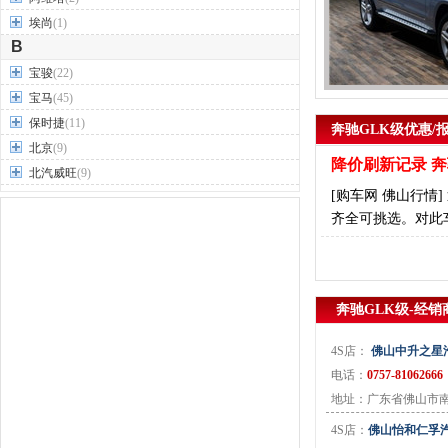
埃尚
(1)
B
宝骏
(22)
宝马
(45)
保时捷
(11)
奔驰GLK级优惠/
北京
(9)
降价刷新记录 奔
北汽威旺
(9)
[购车网 佛山行情
北汽制造
(7)
齐全可挑选。对此车
奔驰
(63)
奔腾
(15)
本田
(31)
标致
(19)
奔驰GLK级-经销
别克
(24)
宾利
(5)
4S店：
佛山中升之星汽
比亚迪
(56)
电话：
0757-81062666
布加迪
(1)
地址：广东省佛山市南
北汽昌河
(12)
4S店：
佛山怡和仁孚