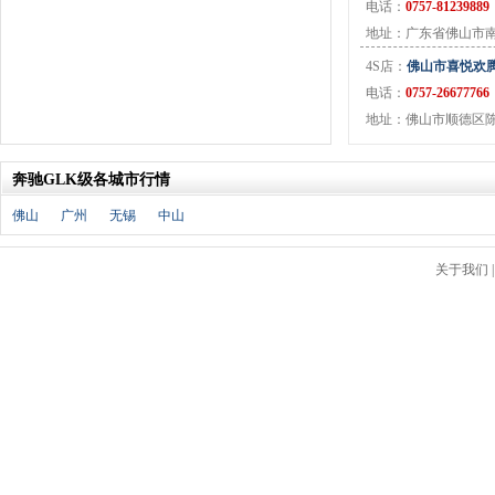
北京汽车
(17)
电话：
0757-81239889
北汽幻速
(10)
地址：广东省佛山市
北汽新能源
(12)
4S店：
佛山市喜悦欢
宝沃汽车
(5)
电话：
0757-26677766
比速汽车
(3)
地址：佛山市顺德区陈村
北汽道达
(1)
北汽瑞翔
(1)
奔驰GLK级各城市行情
C
佛山
广州
无锡
中山
长安
(71)
长城
(17)
关于我们
创维汽车
(1)
长安启源
(2)
D
DS
(8)
大发
(1)
道奇
(3)
大众
(61)
东风风神
(17)