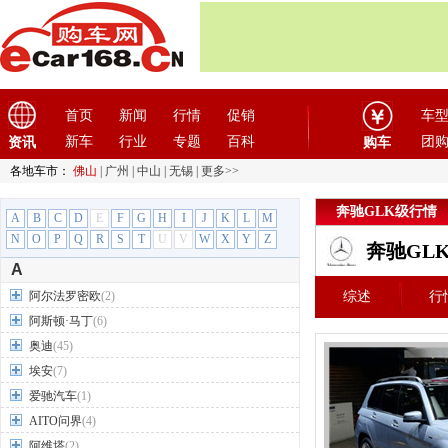
首页
新闻
行情
促销
车
新车
行业
专题
百科
团
资讯
购车
各地车市：
佛山
|
广州
|
中山
|
无锡
|
更多>>
奔驰GLK级行情
A
B
C
D
E
F
G
H
I
J
K
L
M
N
O
P
Q
R
S
T
U
V
W
X
Y
Z
奔驰GL
A
阿尔法罗密欧
(2)
综述
行
阿斯顿·马丁
(6)
奥迪
(45)
埃安
(7)
爱驰汽车
(1)
AITO问界
(4)
阿维塔
(2)